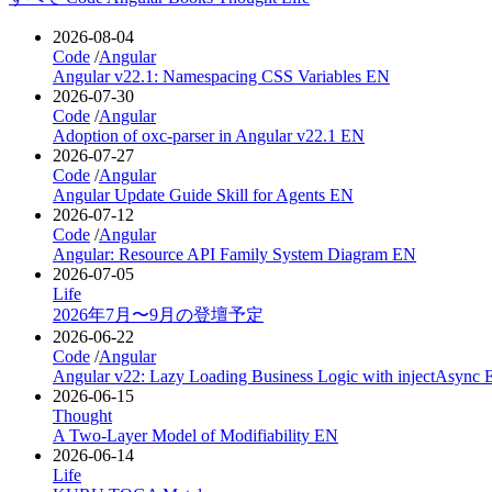
2026-08-04
Code
/
Angular
Angular v22.1: Namespacing CSS Variables
EN
2026-07-30
Code
/
Angular
Adoption of oxc-parser in Angular v22.1
EN
2026-07-27
Code
/
Angular
Angular Update Guide Skill for Agents
EN
2026-07-12
Code
/
Angular
Angular: Resource API Family System Diagram
EN
2026-07-05
Life
2026年7月〜9月の登壇予定
2026-06-22
Code
/
Angular
Angular v22: Lazy Loading Business Logic with injectAsync
2026-06-15
Thought
A Two-Layer Model of Modifiability
EN
2026-06-14
Life