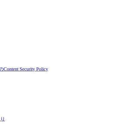
Security Policy
えり