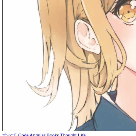
すべて
Code
Angular
Books
Thought
Life