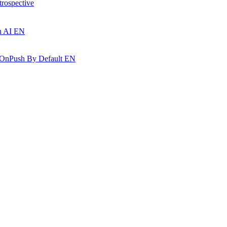
pective
n AI
EN
 OnPush By Default
EN