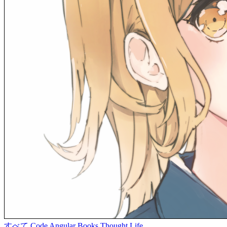
すべて
Code
Angular
Books
Thought
Life