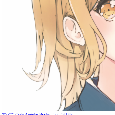
すべて
Code
Angular
Books
Thought
Life