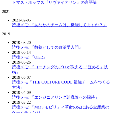
トマス・ホッブズ『リヴァイアサン』の言語論
2021
2021-02-05
読後メモ: 『あなたのチームは、機能してますか？』
2019
2019-08-20
読後メモ: 『教養としての政治学入門』
2019-06-14
読後メモ: 『OKR』
2019-05-26
読後メモ: 『コーチングのプロが教える 「ほめる」技
術』
2019-05-07
読後メモ「THE CULTURE CODE 最強チームをつくる
方法」
2019-04-09
読後メモ: 「エンジニアリング組織論への招待」
2019-03-22
読後メモ: 「MaaS モビリティ革命の先にある全産業の
ゲームチェンジ」