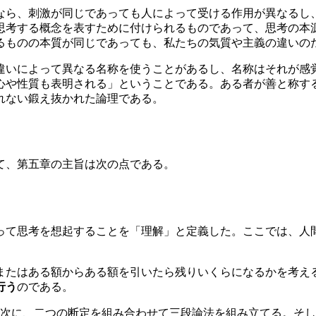
なら、刺激が同じであっても人によって受ける作用が異なるし
思考する概念を表すために付けられるものであって、思考の本
るものの本質が同じであっても、私たちの気質や主義の違いの
違いによって異なる名称を使うことがあるし、名称はそれが感
心や性質も表明される」ということである。ある者が善と称す
れない鍛え抜かれた論理である。
て、第五章の主旨は次の点である。
って思考を想起することを「理解」と定義した。ここでは、人
またはある額からある額を引いたら残りいくらになるかを考え
行う
のである。
次に、二つの断定を組み合わせて三段論法を組み立てる。そし