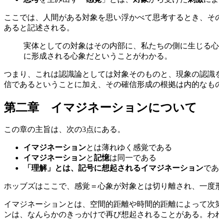
ここでは、人間がある対象を思い浮かべて思考するとき、そ
あると記述される。
実体としての対象はその内部に、私たちの側に生じる心
に形成される心象だということがわかる。
つまり、これは認識論としては対象そのものと、現象の認識
信であるということに加え、その確信形成の根拠は内的なも
第二章 イマジネーションについて
この章の主旨は、次の3点にある。
イマジネーション
とは薄れゆく感覚である
イマジネーション
と
記憶
は同一である
「理解」
とは、
記号
に想起される
イマジネーション
であ
ホッブズはここで、感覚＝心象が対象とは切り離され、一度
イマジネーションとは、空間的距離や時間的距離によって次
ンは、なんらかのきっかけで再び想起されることがある。わ