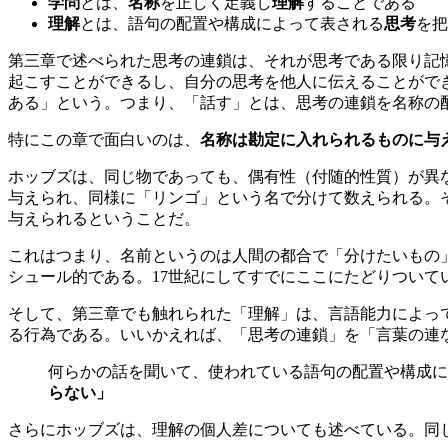
学問
とは、
名称
を正しく定義し
理解
することである
理解
とは、語句の配置や構成によって表される
思考
を把
第三章で述べられた思考の連鎖は、それが思考である限り記
起こすことができるし、自分の思考を他人に伝えることがで
ある」という。つまり、「話す」とは、思考の連鎖を名称の
特にこの章で面白いのは、
名称は勘定に入れられるものに与
ホッブズは、同じ物であっても、偶有性（付随的性質）が異
与えられ、同様に「リンゴ」という名で分けて数えられる。
与えられるということだ。
これはつまり、名前というのは人間の都合で「分けたいもの
シュール的である。17世紀にしてすでにここにたどりついて
そして、第三章でも触れられた「理解」は、言語能力によっ
る行為である。いいかえれば、「思考の連鎖」を「言葉の連
何らかの話を聞いて、使われている語句の配置や構成に
らない」
さらにホッブズは、理解の個人差についても述べている。同