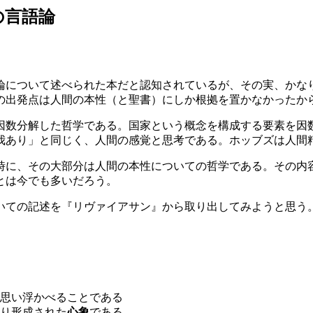
の言語論
論について述べられた本だと認知されているが、その実、かな
の出発点は人間の本性（と聖書）にしか根拠を置かなかったか
因数分解した哲学である。国家という概念を構成する要素を因
我あり」と同じく、人間の感覚と思考である。ホッブズは人間
時に、その大部分は人間の本性についての哲学である。その内
とは今でも多いだろう。
いての記述を『リヴァイアサン』から取り出してみようと思う
に思い浮かべることである
り形成された
心象
である