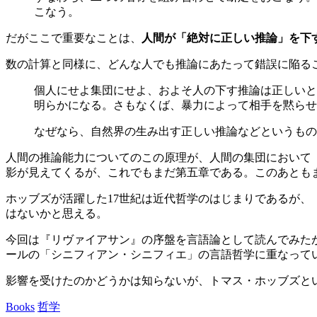
こなう。
だがここで重要なことは、
人間が「絶対に正しい推論」を下
数の計算と同様に、どんな人でも推論にあたって錯誤に陥る
個人にせよ集団にせよ、およそ人の下す推論は正しいと
明らかになる。さもなくば、暴力によって相手を黙らせ
なぜなら、自然界の生み出す正しい推論などというもの
人間の推論能力についてのこの原理が、人間の集団において
影が見えてくるが、これでもまだ第五章である。このあとも
ホッブズが活躍した17世紀は近代哲学のはじまりであるが、
はないかと思える。
今回は『リヴァイアサン』の序盤を言語論として読んでみた
ールの「シニフィアン・シニフィエ」の言語哲学に重なって
影響を受けたのかどうかは知らないが、トマス・ホッブズと
Books
哲学