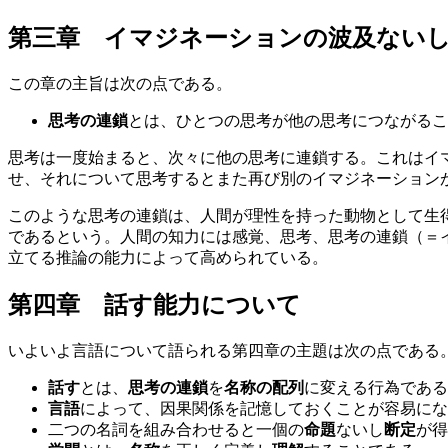
第三章 イマジネーションの波及ない
この章の主旨は次の点である。
思考の連鎖
とは、ひとつの思考が他の思考につながるこ
思考は一度始まると、次々に他の思考に連鎖する。これはイ
せ、それについて思考するとまた再び別のイマジネーション
このような思考の連鎖は、人間が理性を持った動物として生
であるという。人間の知力には感覚、思考、思考の連鎖（＝
立てる推論の能力によって高められている。
第四章 話す能力について
いよいよ言語について語られる第四章の主題は次の点である
話す
とは、
思考の連鎖
を
名称の配列
に変える行為である
言語
によって、因果関係を記憶しておくことが容易にな
二つの名詞を組み合わせると一個の
命題
ないし
断定
が得