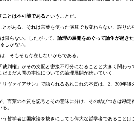
すことは不可能である
ということだ。
ことがある。それは言葉を使った演算でも変わらない。誤りの
は限らない。したがって、
論理の展開をめぐって論争が起きた
るしかない。
は、そもそも存在しないからである。
「裁判権」がその支配と密接不可分になることと大きく関わっ
まだまだ人間の本性についての論理展開が続いていく。
『リヴァイアサン』で語られるあれこれの本質は、2、300年
が、言葉の本質を記号とその意味に分け、その結びつきは勘定
いる。
いう哲学者は国家論を抜きにしても偉大な哲学者であることは