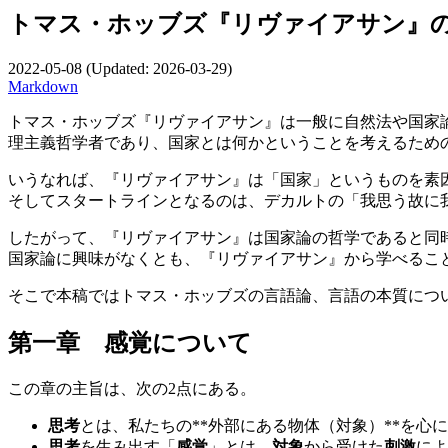
トマス・ホッブズ『リヴァイアサン』
2022-05-08
(Updated:
2026-03-29
)
Markdown
トマス・ホッブズ『リヴァイアサン』は一般に自然法や国家
理主義哲学者であり、国家とは何かということを考えるため
いうなれば、『リヴァイアサン』は「国家」というものを素
そしてスタートラインとなるのは、デカルトの「我思う故に
したがって、『リヴァイアサン』は国家論の哲学であると同
国家論に興味がなくとも、『リヴァイアサン』から学べるこ
そこで本稿ではトマス・ホッブズの言語論、言語の本質につ
第一章 感覚について
この章の主旨は、次の2点にある。
思考
とは、私たちの**外部にある物体（対象）**を心
思考
を生み出す「
感覚
」とは、
対象
から受けた
刺激
によ