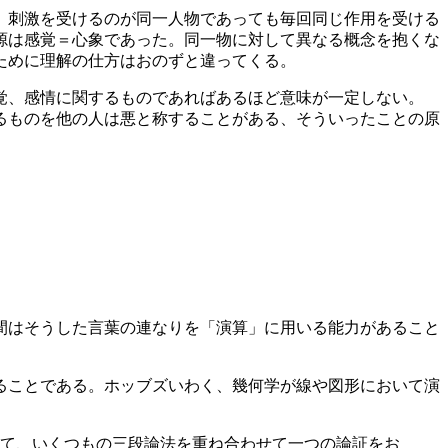
、刺激を受けるのが同一人物であっても毎回同じ作用を受ける
源は感覚＝心象であった。同一物に対して異なる概念を抱くな
ために理解の仕方はおのずと違ってくる。
覚、感情に関するものであればあるほど意味が一定しない。
るものを他の人は悪と称することがある、そういったことの原
間はそうした言葉の連なりを「演算」に用いる能力があること
ることである。ホッブズいわく、幾何学が線や図形において演
て、いくつもの三段論法を重ね合わせて一つの論証をお