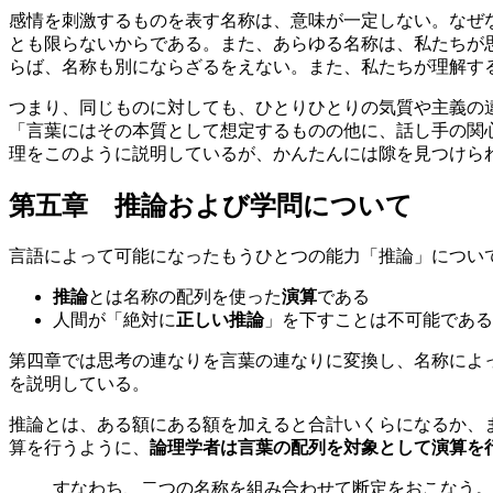
感情を刺激するものを表す名称は、意味が一定しない。なぜ
とも限らないからである。また、あらゆる名称は、私たちが
らば、名称も別にならざるをえない。また、私たちが理解す
つまり、同じものに対しても、ひとりひとりの気質や主義の
「言葉にはその本質として想定するものの他に、話し手の関
理をこのように説明しているが、かんたんには隙を見つけら
第五章 推論および学問について
言語によって可能になったもうひとつの能力「推論」につい
推論
とは名称の配列を使った
演算
である
人間が「絶対に
正しい推論
」を下すことは不可能である
第四章では思考の連なりを言葉の連なりに変換し、名称によ
を説明している。
推論とは、ある額にある額を加えると合計いくらになるか、
算を行うように、
論理学者は言葉の配列を対象として演算を
すなわち、二つの名称を組み合わせて断定をおこなう。