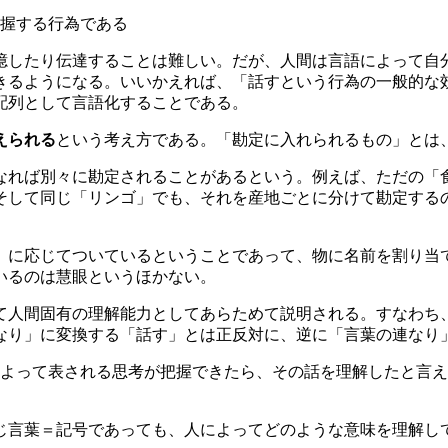
握する行為である
憶したり伝達することは難しい。だが、人間は言語によって自
きるようになる。いいかえれば、「話すという行為の一般的な
配列として言語化することである。
えられる
という考え方である。「勘定に入れられるもの」とは
なれば別々に勘定されることがあるという。例えば、ただの「
そして同じ「リンゴ」でも、それを産地ごとに分けて勘定する
」に応じてついているということであって、物に名前を割り当
いるのは慧眼というほかない。
て人間固有の理解能力としてあらためて説明される。すなわち
なり」に変換する「話す」とは正反対に、逆に「言葉の連なり
よって表される思考が把握できたら、その話を理解したと言え
じ言葉＝記号であっても、人によってどのような意味を理解し