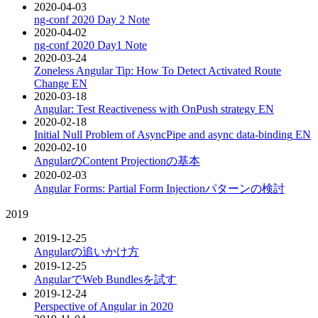
2020-04-03
ng-conf 2020 Day 2 Note
2020-04-02
ng-conf 2020 Day1 Note
2020-03-24
Zoneless Angular Tip: How To Detect Activated Route
Change
EN
2020-03-18
Angular: Test Reactiveness with OnPush strategy
EN
2020-02-18
Initial Null Problem of AsyncPipe and async data-binding
EN
2020-02-10
AngularのContent Projectionの基本
2020-02-03
Angular Forms: Partial Form Injectionパターンの検討
2019
2019-12-25
Angularの追いかけ方
2019-12-25
AngularでWeb Bundlesを試す
2019-12-24
Perspective of Angular in 2020