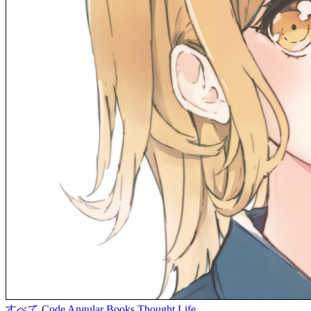
すべて
Code
Angular
Books
Thought
Life