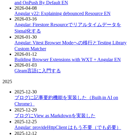
and OnPush By Default
EN
2026-04-08
Angular v22: Explaining debounced Resource
EN
2026-03-16
Angular: Firestore Resourceでリアルタイムデータを
Signal化する
2026-01-30
Angular: Vitest Browser Modeへの移行とTesting Library
Custom Matcher
2026-01-12
Building Browser Extensions with WXT + Angular
EN
2026-01-03
Gleam言語に入門する
2025
2025-12-30
ブログに記事要約機能を実装した（Built-in AI on
Chrome）
2025-12-29
ブログにView as Markdownを実装した
2025-12-25
Angular: provideHttpClient はもう不要（でも必要）
2025-12-12