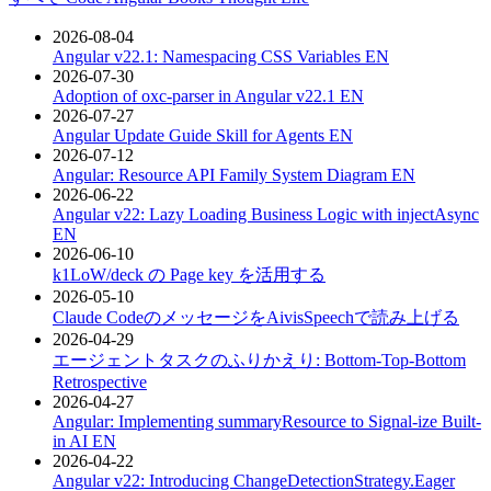
2026-08-04
Angular v22.1: Namespacing CSS Variables
EN
2026-07-30
Adoption of oxc-parser in Angular v22.1
EN
2026-07-27
Angular Update Guide Skill for Agents
EN
2026-07-12
Angular: Resource API Family System Diagram
EN
2026-06-22
Angular v22: Lazy Loading Business Logic with injectAsync
EN
2026-06-10
k1LoW/deck の Page key を活用する
2026-05-10
Claude CodeのメッセージをAivisSpeechで読み上げる
2026-04-29
エージェントタスクのふりかえり: Bottom-Top-Bottom
Retrospective
2026-04-27
Angular: Implementing summaryResource to Signal-ize Built-
in AI
EN
2026-04-22
Angular v22: Introducing ChangeDetectionStrategy.Eager