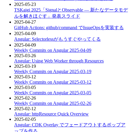
2025-05-23
TSKaigi 2025「SignalとObservable ― 新たなデータモデ
ルを解きほぐす」発表スライド
2025-04-27
GitHub Actions: github/command でIssueOpsを実装する
2025-04-09
Angular: Selectorlessがもうすぐやってくる
2025-04-09
Weekly Commits on Angular 2025-04-09
2025-03-26
Angular: Using Web Worker through Resources
2025-03-19
Weekly Commits on Angular 2025-03-19
2025-03-12
Weekly Commits on Angular 2025-03-12
2025-03-05
Weekly Commits on Angular 2025-03-05
2025-02-26
Weekly Commits on Angular 2025-02-26
2025-02-12
Angular: httpResource Quick Overview
2025-02-05
Angular: CDK Overlay でフェードアウトするポップア
ップを作る