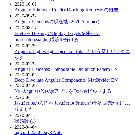
2020-10-01
Angular: Eliminate Render Blocking Requests の概要
2020-09-22
Angular Elementsの現在地 (2020 Summer)
2020-08-17
Firebase HostingのDeploy Targetsを使って
production/staging環境を分ける
2020-07-29
Angular: Lightweight Injection Tokenという新しいテクニ
ック
2020-07-22
Angular Elements: Composable Definition Pattern
EN
2020-05-05
Deep Dive into Angular Components: MatDivider
EN
2020-04-29
Nx: Angular+Nest.jsアプリをDockerビルドする
2020-04-15
JavaScriptの入門本 JavaScript Primerの予約販売がはじま
りました
2020-04-13
状態論 (1)
2020-04-04
ng-conf 2020 Day3 Note