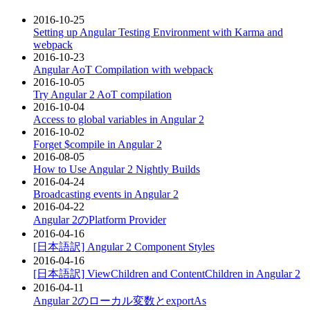
2016-10-25
Setting up Angular Testing Environment with Karma and
webpack
2016-10-23
Angular AoT Compilation with webpack
2016-10-05
Try Angular 2 AoT compilation
2016-10-04
Access to global variables in Angular 2
2016-10-02
Forget $compile in Angular 2
2016-08-05
How to Use Angular 2 Nightly Builds
2016-04-24
Broadcasting events in Angular 2
2016-04-22
Angular 2のPlatform Provider
2016-04-16
[日本語訳] Angular 2 Component Styles
2016-04-16
[日本語訳] ViewChildren and ContentChildren in Angular 2
2016-04-11
Angular 2のローカル変数とexportAs