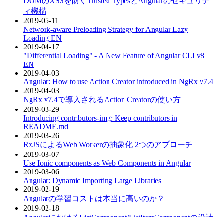
DOMのXSSを防ぐTrusted TypesとAngularのセキュリテ
ィ機構
2019-05-11
Network-aware Preloading Strategy for Angular Lazy
Loading
EN
2019-04-17
"Differential Loading" - A New Feature of Angular CLI v8
EN
2019-04-03
Angular: How to use Action Creator introduced in NgRx v7.4
2019-04-03
NgRx v7.4で導入されるAction Creatorの使い方
2019-03-29
Introducing contributors-img: Keep contributors in
README.md
2019-03-26
RxJSによるWeb Workerの抽象化 2つのアプローチ
2019-03-07
Use Ionic components as Web Components in Angular
2019-03-06
Angular: Dynamic Importing Large Libraries
2019-02-19
Angularの学習コストは本当に高いのか？
2019-02-18