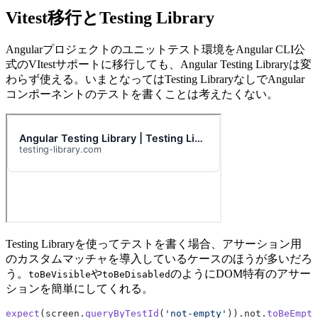
Vitest移行とTesting Library
Angularプロジェクトのユニットテスト環境をAngular CLI公
式のVItestサポートに移行しても、Angular Testing Libraryは変
わらず使える。いまとなってはTesting LibraryなしでAngular
コンポーネントのテストを書くことは考えたくない。
Testing Libraryを使ってテストを書く場合、アサーション用
のカスタムマッチャを導入しているケースのほうが多いだろ
う。
や
のようにDOM特有のアサー
toBeVisible
toBeDisabled
ションを簡単にしてくれる。
expect
(screen.
queryByTestId
(
'not-empty'
)).not.
toBeEmpty