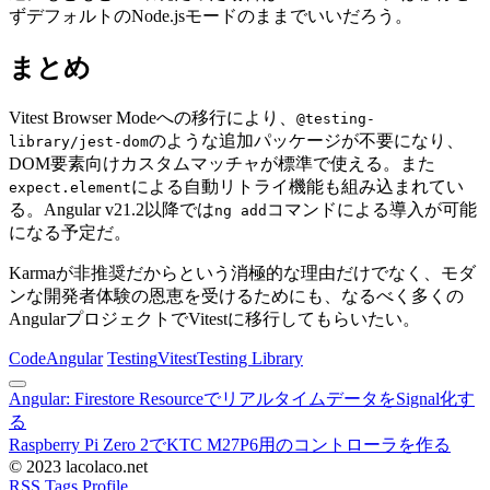
ずデフォルトのNode.jsモードのままでいいだろう。
まとめ
Vitest Browser Modeへの移行により、
@testing-
のような追加パッケージが不要になり、
library/jest-dom
DOM要素向けカスタムマッチャが標準で使える。また
による自動リトライ機能も組み込まれてい
expect.element
る。Angular v21.2以降では
コマンドによる導入が可能
ng add
になる予定だ。
Karmaが非推奨だからという消極的な理由だけでなく、モダ
ンな開発者体験の恩恵を受けるためにも、なるべく多くの
AngularプロジェクトでVitestに移行してもらいたい。
Code
Angular
Testing
Vitest
Testing Library
Angular: Firestore ResourceでリアルタイムデータをSignal化す
る
Raspberry Pi Zero 2でKTC M27P6用のコントローラを作る
© 2023 lacolaco.net
RSS
Tags
Profile