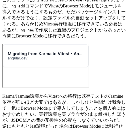
ng add @vitest/browser-playwright
に、
コマンドでVitestのBrowser Mode用モジュールを
ng add
導入できるようにするものだ。ただパッケージをインストー
ルするだけでなく、設定ファイルの自動セットアップをして
くれる。あらかじめVitest実行環境に移行できている必要は
あるが、
で作成した直後のプロジェクトからあっとい
ng new
う間にBrowser Modeに移行できるだろう。
Karma/Jasmine環境からVitestへの移行は既存テストのJasmine
依存が強いほど大変ではあるが、しかしひと手間だけ我慢し
て一気にBrowser Modeまで導入してしまうことを個人的には
おすすめしたい。実行環境を実ブラウザのまま維持したほう
が、JSDOMとの間の互換性の心配をしなくていいからだ。
逆にもともとJest環境だった場合はBrowser Modeには移行せ