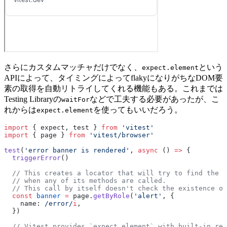
さらにカスタムマッチャだけでなく、
という
expect.element
APIによって、タイミングによってflakyになりがちなDOM要
素の取得を自動リトライしてくれる機能もある。これまでは
Testing Libraryの
などで工夫する必要があったが、こ
waitFor
れからは
を使ってもいいだろう。
expect.element
import
 { expect, test } 
from
 'vitest'
import
 { page } 
from
 'vitest/browser'
test
(
'error banner is rendered'
, 
async
 () 
=>
 {
  triggerError
()
  // This creates a locator that will try to find the e
  // when any of its methods are called.
  // This call by itself doesn't check the existence of
  const
 banner
 =
 page.
getByRole
(
'alert'
, {
    name:
 /error/
i
,
  })
  // Vitest provides `expect.element` with built-in ret