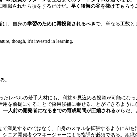
に離職されたら損をするだけだ。
早く後悔の谷を抜けてもらう
裕は、自身の
学習のために再投資されるべき
で、単なる工数と
ture, though, it’s invested in learning.
る
。
きなかったレベルの若手人材にも、利益を見込める投資が可能に
の活用を前提にすることで採用候補に乗せることができるように
。
一人前の開発者になるまでの育成期間が圧縮される
からだ、
せて満足するのではなく、自身のスキルを拡張するようにAIを
ず、シニア開発者やマネージャーによる指導が必須である。組織