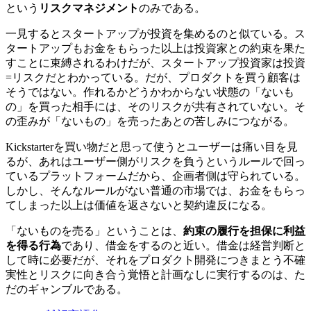
という
リスクマネジメント
のみである。
一見するとスタートアップが投資を集めるのと似ている。ス
タートアップもお金をもらった以上は投資家との約束を果た
すことに束縛されるわけだが、スタートアップ投資家は投資
=リスクだとわかっている。だが、プロダクトを買う顧客は
そうではない。作れるかどうかわからない状態の「ないも
の」を買った相手には、そのリスクが共有されていない。そ
の歪みが「ないもの」を売ったあとの苦しみにつながる。
Kickstarterを買い物だと思って使うとユーザーは痛い目を見
るが、あれはユーザー側がリスクを負うというルールで回っ
ているプラットフォームだから、企画者側は守られている。
しかし、そんなルールがない普通の市場では、お金をもらっ
てしまった以上は価値を返さないと契約違反になる。
「ないものを売る」ということは、
約束の履行を担保に利益
を得る行為
であり、借金をするのと近い。借金は経営判断と
して時に必要だが、それをプロダクト開発につきまとう不確
実性とリスクに向き合う覚悟と計画なしに実行するのは、た
だのギャンブルである。