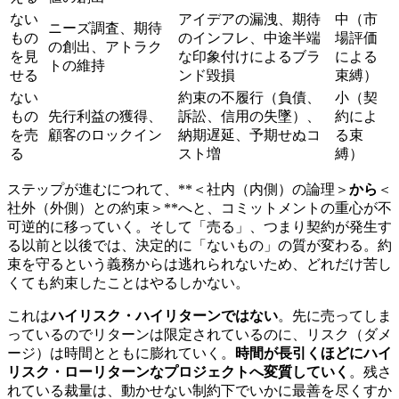
ない
アイデアの漏洩、期待
中（市
ニーズ調査、期待
もの
のインフレ、中途半端
場評価
の創出、アトラク
を見
な印象付けによるブラ
による
トの維持
せる
ンド毀損
束縛）
ない
約束の不履行（負債、
小（契
もの
先行利益の獲得、
訴訟、信用の失墜）、
約によ
を売
顧客のロックイン
納期遅延、予期せぬコ
る束
る
スト増
縛）
ステップが進むにつれて、**＜社内（内側）の論理＞
から
＜
社外（外側）との約束＞**へと、コミットメントの重心が不
可逆的に移っていく。そして「売る」、つまり契約が発生す
る以前と以後では、決定的に「ないもの」の質が変わる。約
束を守るという義務からは逃れられないため、どれだけ苦し
くても約束したことはやるしかない。
これは
ハイリスク・ハイリターンではない
。先に売ってしま
っているのでリターンは限定されているのに、リスク（ダメ
ージ）は時間とともに膨れていく。
時間が長引くほどにハイ
リスク・ローリターンなプロジェクトへ変質していく
。残さ
れている裁量は、動かせない制約下でいかに最善を尽くすか