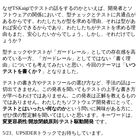
なぜTSKaigiでテストの話をするのかといえば、開発者とソ
フトウェアの関係において、型チェックとテストに共通点が
あるからです。わたしたちが型を求める理由、それは型があ
れば安心できるからであり、わたしたちがテストを求める理
由もまた、安心したいからでしょう。しかし、それだけでし
ょうか？
型チェックやテストが「ガードレール」としての存在感を高
めている一方、「ガードレール」としてではない「書く理
由」についても考えてみたいと思い、今回のテーマは「
いつ
テストを書くか？
」となりました。
テストの書き方やテストツールの選び方など、手法の話は一
切出てきません。この発表を聞いてもテストの上手な書き方
が学べるわけではありません。この発表は正解を教えるもの
ではありません。わたしたちソフトウェア開発者にとって、
テストとはいったい何なのか
という問いに興味がある方に、
ぜひ僕の暫定解を聞いてほしいと思います。キーワードは、
変更容易性
/
開放閉鎖原則
/
テスト駆動開発
です。
5/23、UPSIDERトラックでお待ちしています。