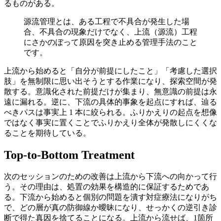
るものがある。
源流管理とは、ある工程で不具合が発生した場
合、不具合の現象だけでなく、上流（源流）工程
にさかのぼって原因を突き止める管理手法のこと
です。
上流から始めると「自分が前提にしたこと」「考慮した選択
肢」を無制限に思い出そうとする作業になり、探索空間が発
散する。意識化された前提だけが集まり、無意識の前提は永
遠に漏れる。逆に、下流の具体的事象を起点にすれば、辿る
べきパスは事実上 1 本に絞られる。ふりかえりの起点を想像
ではなく事実に置くことでふりかえり全体が発散しにくくな
ることを期待している。
Top-to-Bottom Treatment
次のセッションのための改善は上流から下流への向かって行
う。その理由は、処置の効果を構造的に保証するためであ
る。下流から始めると個別の問題を潰す対症療法になりがち
で、どの層が真の防御線か曖昧になり、せっかくの逆引き診
断で得た真因を捨てることになる。上流から流せば、1箇所