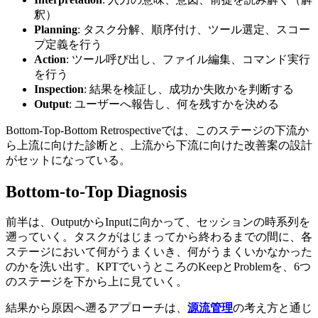
釈）
Planning
: タスク分解、順序付け、ツール選定、スコー
プ定義を行う
Action
: ツール呼び出し、ファイル編集、コマンド実行
を行う
Inspection
: 結果を検証し、成功か失敗かを判断する
Output
: ユーザーへ報告し、何を残すかを決める
Bottom-Top-Bottom Retrospectiveでは、このステージの下流か
ら上流に向けた診断と、上流から下流に向けた改善案の設計
がセットになっている。
Bottom-to-Top Diagnosis
前半は、OutputからInputに向かって、セッションの時系列を
遡っていく。タスクがはじまってから終わるまでの間に、各
ステージにおいて何がうまくいき、何がうまくいかなかった
のかを洗い出す。KPTでいうところのKeepとProblemを、6つ
のステージを下から上に見ていく。
結果から原因へ遡るアプローチは、
源流管理
の考え方と通じ