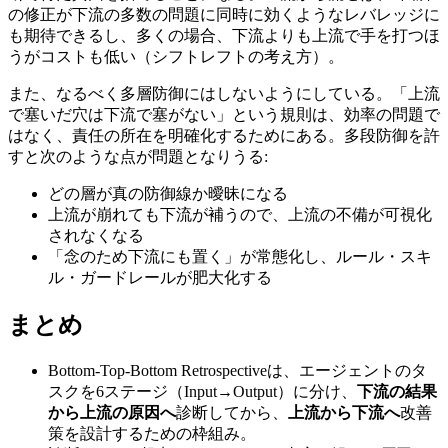
の修正が下流の多数の問題に同時に効くようなレバレッジに
も期待できるし、多くの場合、下流よりも上流で手を打つほ
うがコストも低い（シフトレフトの考え方）。
また、なるべく多層防御にはしないようにしている。「上流
で塞いだ穴は下流で塞がない」という規則は、効率の問題で
はなく、責任の所在を明確化するためにある。多段防御を許
すと次のような点が問題となりうる:
どの層が真の防御線か曖昧になる
上流が崩れても下流が補うので、上流の不備が可視化
されなくなる
「念のため下流にも置く」が常態化し、ルール・スキ
ル・ガードレールが肥大化する
まとめ
Bottom-Top-Bottom Retrospectiveは、エージェントのタ
スクを6ステージ（Input→Output）に分け、
下流の結果
から上流の原因へ
診断してから、
上流から下流へ
改善
策を設計するための枠組み。