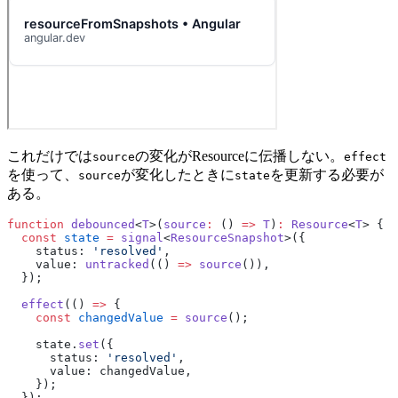
これだけでは
の変化がResourceに伝播しない。
source
effect
を使って、
が変化したときに
を更新する必要が
source
state
ある。
function
 debounced
<
T
>(
source
:
 () 
=>
 T
)
:
 Resource
<
T
> {
  const
 state
 =
 signal
<
ResourceSnapshot
>({
    status: 
'resolved'
,
    value: 
untracked
(() 
=>
 source
()),
  });
  effect
(() 
=>
 {
    const
 changedValue
 =
 source
();
    state.
set
({
      status: 
'resolved'
,
      value: changedValue,
    });
  });