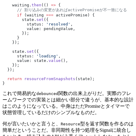
    waiting.
then
(() 
=>
 {
      // 割り込みの変更があればactivePromiseが不一致になる
      if
 (waiting 
===
 activePromise) {
        state.
set
({
          status: 
'resolved'
,
          value: pendingValue,
        });
      }
    });
    state.
set
({
      status: 
'loading'
,
      value: state.
value
(),
    });
  });
  return
 resourceFromSnapshots
(state);
}
これで簡易的な
関数の出来上がりだ。実際のフレ
debounced
ームワークでの実装とは細かい部分で違うが、基本的な設計
はこのようになっている。中身はただPromiseとタイマーで
状態管理しているだけのシンプルなものだ。
何が言いたいかと言うと、
型を返す関数を作るのは
Resource
簡単だということだ。非同期性を持つ処理をSignalに統合し