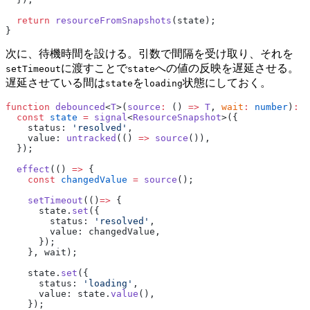
  return
 resourceFromSnapshots
(state);
}
次に、待機時間を設ける。引数で間隔を受け取り、それを
に渡すことで
への値の反映を遅延させる。
setTimeout
state
遅延させている間は
を
状態にしておく。
state
loading
function
 debounced
<
T
>(
source
:
 () 
=>
 T
, 
wait
:
 number
)
:
 R
  const
 state
 =
 signal
<
ResourceSnapshot
>({
    status: 
'resolved'
,
    value: 
untracked
(() 
=>
 source
()),
  });
  effect
(() 
=>
 {
    const
 changedValue
 =
 source
();
    setTimeout
(()
=>
 {
      state.
set
({
        status: 
'resolved'
,
        value: changedValue,
      });
    }, wait);
    state.
set
({
      status: 
'loading'
,
      value: state.
value
(),
    });