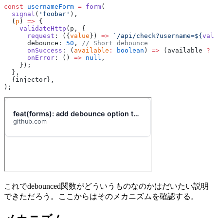
const
 usernameForm
 =
 form
(
  signal
(
'foobar'
),
  (
p
) 
=>
 {
    validateHttp
(p, {
      request
: ({
value
}) 
=>
 `/api/check?username=${
valu
      debounce: 
50
, 
// Short debounce
      onSuccess
: (
available
:
 boolean
) 
=>
 (available 
?
 u
      onError
: () 
=>
 null
,
    });
  },
  {injector},
);
これでdebounced関数がどういうものなのかはだいたい説明
できただろう。ここからはそのメカニズムを確認する。