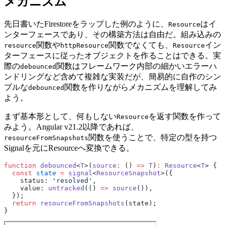
メカニズム
先日書いたFirestoreをラップした例のように、
はイ
Resource
ンターフェースであり、その構築方法は自由だ。組み込みの
関数や
関数でなくても、
イン
resource
httpResource
Resource
ターフェースに従ったオブジェクトを作ることはできる。実
際の
関数はフレームワーク内部の細かいエラーハ
debounced
ンドリングなど含めて複雑な実装だが、簡易的に自作のシン
プルな
関数を作りながらメカニズムを理解してみ
debounced
よう。
まず基本形として、何もしない
を返す関数を作って
Resource
みよう。Angular v21.2以降であれば、
関数を使うことで、特定の型を持つ
resourceFromSnapshots
Signalを元にResourceへ変換できる。
function
 debounced
<
T
>(
source
:
 () 
=>
 T
)
:
 Resource
<
T
> {
  const
 state
 =
 signal
<
ResourceSnapshot
>({
    status: 
'resolved'
,
    value: 
untracked
(() 
=>
 source
()),
  });
  return
 resourceFromSnapshots
(state);
}