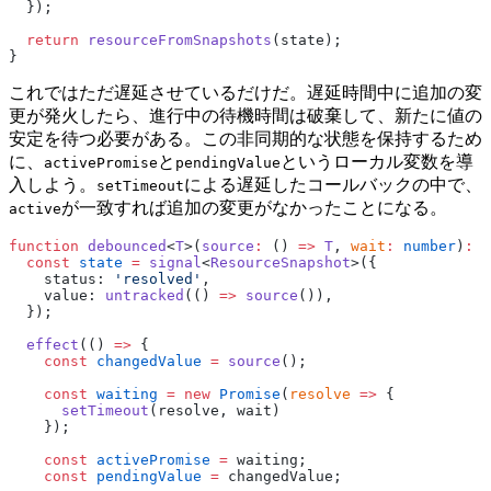
  });
  return
 resourceFromSnapshots
(state);
}
これではただ遅延させているだけだ。遅延時間中に追加の変
更が発火したら、進行中の待機時間は破棄して、新たに値の
安定を待つ必要がある。この非同期的な状態を保持するため
に、
と
というローカル変数を導
activePromise
pendingValue
入しよう。
による遅延したコールバックの中で、
setTimeout
が一致すれば追加の変更がなかったことになる。
active
function
 debounced
<
T
>(
source
:
 () 
=>
 T
, 
wait
:
 number
)
:
 R
  const
 state
 =
 signal
<
ResourceSnapshot
>({
    status: 
'resolved'
,
    value: 
untracked
(() 
=>
 source
()),
  });
  effect
(() 
=>
 {
    const
 changedValue
 =
 source
();
    const
 waiting
 =
 new
 Promise
(
resolve
 =>
 {
      setTimeout
(resolve, wait)
    });
    const
 activePromise
 =
 waiting;
    const
 pendingValue
 =
 changedValue;