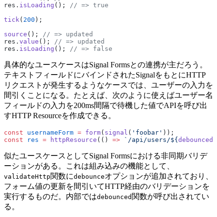
res.
isLoading
(); 
// => true
tick
(
200
);
source
(); 
// => updated
res.
value
(); 
// => updated
res.
isLoading
(); 
// => false
具体的なユースケースはSignal Formsとの連携が主だろう。
テキストフィールドにバインドされたSignalをもとにHTTP
リクエストが発生するようなケースでは、ユーザーの入力を
間引くことになる。たとえば、次のように使えばユーザー名
フィールドの入力を200ms間隔で待機した値でAPIを呼び出
すHTTP Resourceを作成できる。
const
 usernameForm
 =
 form
(
signal
(
'foobar'
));
const
 res
 =
 httpResource
(() 
=>
 `/api/users/${
debounced
(
似たユースケースとしてSignal Formsにおける非同期バリデ
ーションがある。これは組み込みの機能として、
関数に
オプションが追加されており、
validateHttp
debounce
フォーム値の更新を間引いてHTTP経由のバリデーションを
実行するものだ。内部では
関数が呼び出されてい
debounced
る。