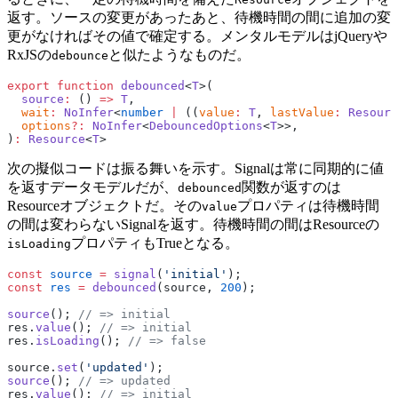
返す。ソースの変更があったあと、待機時間の間に追加の変
更がなければその値で確定する。メンタルモデルはjQueryや
RxJSの
と似たようなものだ。
debounce
export
 function
 debounced
<
T
>(
  source
:
 () 
=>
 T
,
  wait
:
 NoInfer
<
number
 |
 ((
value
:
 T
, 
lastValue
:
 Resourc
  options
?:
 NoInfer
<
DebouncedOptions
<
T
>>,
)
:
 Resource
<
T
>
次の擬似コードは振る舞いを示す。Signalは常に同期的に値
を返すデータモデルだが、
関数が返すのは
debounced
Resourceオブジェクトだ。その
プロパティは待機時間
value
の間は変わらないSignalを返す。待機時間の間はResourceの
プロパティもTrueとなる。
isLoading
const
 source
 =
 signal
(
'initial'
);
const
 res
 =
 debounced
(source, 
200
);
source
(); 
// => initial
res.
value
(); 
// => initial
res.
isLoading
(); 
// => false
source.
set
(
'updated'
);
source
(); 
// => updated
res.
value
(); 
// => initial