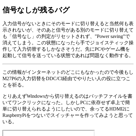
信号なしが残るバグ
入力信号がないときにそのモードに切り替えると当然何も表
示されないが、そのあと信号がある別のモードに切り替えて
も「信号なし」の判定がリセットされず、”Power saving”で
消えてしまう。この状態になったら手でジョイスティック操
作して入力切替するしかなさそうだ。先にPCやゲーム機を
起動して信号を送っている状態であれば問題なく動作する。
この情報がインターネットのどこにもなかったので今後もし
M27P6の入力切替をDDC/CI経由でやりたい人の役に立つこ
とを祈る。
とりあえずWindowsから切り替えるのはバッチファイルを書
いてワンクリックになった。しかしPCに依存せず卓上で簡
単に切り替えられるようにしたいので、余ってるHDMI2に
RaspberryPiをつないでスイッチャーを作ってみようと思って
いる。