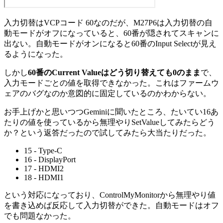
入力切替はVCPコード 60なのだが、M27P6は入力切替の自
動モードがオフになっていると、60番が隠されてスキャンに
出ない。自動モードがオンになると60番のInput Selectが見え
るようになった。
しかし
60番のCurrent Valueはどう切り替えても0のまま
で、
入力モードごとの値を取得できなかった。これはファームウ
ェアのバグなのか意図的に固定しているのかわからない。
お手上げかと思いつつGeminiに聞いたところ、たいてい16あ
たりの値を使っているから無理やりSetValueしてみたらどう
か？という返答だったので試してみたら大当たりだった。
15 - Type-C
16 - DisplayPort
17 - HDMI2
18 - HDMI1
という対応になっており、ControlMyMonitorから無理やり値
を書き込めば反応して入力切替ができた。自動モードはオフ
でも問題なかった。