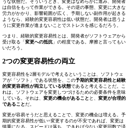
うな状態だ。そういうとき、変更はなめらかに進み、開発者
は自信をもって作業ができる。その逆の事態、変更に大きな
労力がかかり、影響範囲が広く、予期しない副作用が起きる
ようなら、経験的変更容易性は低い状態だ。開発者は思うよ
うに変更作業が進まないことでストレスを感じるだろう。
つまり、経験的変更容易性とは、開発者がソフトウェアから
受け取る「
変更への抵抗
」の程度である。摩擦と言ってもい
いだろう。
2つの変更容易性の両立
変更容易性を2層モデルで考えるということは、ソフトウェ
アが「ソフト」である状態を、この
予期的変更容易性と経験
的変更容易性が両立している状態
であると考えることだ。こ
れは、ソフトウェアを変更しつづけるための必要条件を意味
している。それは、
変更の機会があること
と、
変更が合理的
であること
だ。
変更が容易そうだと思えることで、変更の機会は増える。予
期的変更容易性が低い=変更するのが不安であれば、変更は
慎重になる。スピードは落ち、できれば少ない変更回数で済