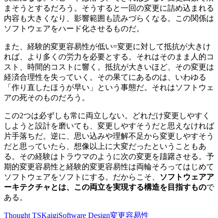
まそうとするだろう。そうすると一回の変更に詰め込まれる
内容も大きくなり、影響範囲も読みづらくなる。この関係は
ソフトウェアをハード化させるものだ。
また、経験的変更容易性が低い=変更に対して抵抗が大きけ
れば、より多くの労力を必要とする。それはそのまま人的コ
スト、時間的コストに響く。抵抗が大きいほど、その変更は
経済合理性を失っていく。その果てにあるのは、いわゆる
「作り直したほうが早い」という事態だ。それはソフトウェ
アの死そのものだろう。
この2つは必ずしも常に両立しない。どれだけ変更しやすく
しようと設計を磨いても、変更しやすそうだと思えなければ
片手落ちだ。逆に、思い込みや理解不足から変更しやすそう
だと思っていたら、想像以上に大変だったということもあ
る。その経験はトラウマのように次の変更を躊躇させる。予
期的変更容易性と経験的変更容易性は両輪そろってはじめて
ソフトウェアをソフトにする。だからこそ、
ソフトウェアア
ーキテクチャとは、この両立を実現する構造を目指すもの
で
ある。
Thought
TSKaigi
Software Design
変更容易性