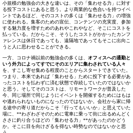
小規模の勉強会の大きな違いは、その「集わせる力」に対す
る投下コストにあると思う。より商業的な色合いを持つイベ
ントであるほど、そのコストの多くは「集わせる力」の増強
に使われる。集客のための宣伝、コンテンツの充実度、参加
する魅力度を増すためのあれやこれやなど、そこにコストを
払っている。だからこそ、そうしたコストがかかったカンフ
ァレンスは休日であっても、遠隔地であってもそこに出向こ
うと人に思わせることができる。
一方、コロナ禍以前の勉強会の多くは、
オフィスへの通勤と
いう外力によってすでにそのエリアに集わされている人々
を、すこし寄せ集める程度のことからスタートできていた。
つまり、本来であれば「集わせる」ために投下する必要があ
ったコストを払わずに済む状態で存続していたのではないか
と思う。そしてそのコストは、リモートワークが普及した
今、同じ場所で同じようにイベントを開催するためにはもは
や逃れられないものになったのではないか。会社から家に帰
る途中の寄り道だからこそ「行ってもいいか」と思えていた
場に、**わざわざそのために電車に乗って街に出るめんどく
ささに釣り合うほどの「集わせる力」**があったのかどう
か。そこに目を向けざるを得ない時勢なのではないかと思
う。