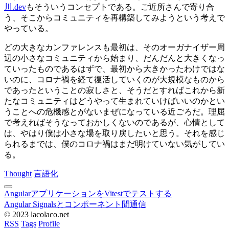
川.dev
もそういうコンセプトである。ご近所さんで寄り合
う、そこからコミュニティを再構築してみようという考えで
やっている。
どの大きなカンファレンスも最初は、そのオーガナイザー周
辺の小さなコミュニティから始まり、だんだんと大きくなっ
ていったものであるはずで、最初から大きかったわけではな
いのに、コロナ禍を経て復活していくのが大規模なものから
であったということの寂しさと、そうだとすればこれから新
たなコミュニティはどうやって生まれていけばいいのかとい
うことへの危機感とがないまぜになっている近ごろだ。理屈
で考えればそうなっておかしくないのであるが、心情として
は、やはり僕は小さな場を取り戻したいと思う。それを感じ
られるまでは、僕のコロナ禍はまだ明けていない気がしてい
る。
Thought
言語化
AngularアプリケーションをVitestでテストする
Angular Signalsとコンポーネント間通信
© 2023 lacolaco.net
RSS
Tags
Profile