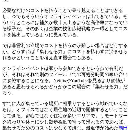
必要なだけのコストを払うことで乗り越えることはできる
し、今でもそういうオフラインイベントは出てきている。そ
ういうところには補欠が数十人出るような高倍率になってい
る様子だ。その多くは企業の技術広報戦略の一環としてコス
トを捻出しているように見えている。
では非営利の立場でコストを払うのが難しい場合はどうする
か。どうすれば「集わせる力」にコストを払わずに済ませら
れるかということを考え直す機会でもある。
オンラインイベントは家から参加できるという点で有利だ
が、それはそれで別のフィールドでの可処分時間の奪い合い
に参戦することになる。NetflixやYouTubeを見るより価値が
あると思わせられるかどうかがこの場合の「集わせる力」だ
ろう。
すでに人が集っている場所に相乗りするという戦略でいくな
らば、オフィスではなく居住地の近辺で開催するということ
もできる。都心ではなく住宅が多いエリアで、リモートワー
ク終わりや休日に少し散歩程度で寄って帰れるのであれば、
集わせるためのコストは少なくて済む。最近僕が始めた
隅田