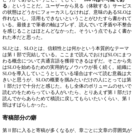
る
」ということだ。ユーザーから見る（体験する）サービス
の状態はどうかにフォーカスしなければ、意味のあるSLOは
作れないし、活用もできないということがひたすら書かれて
いる。最後まで筆者の軸はブレず、読んでいて矛盾や不整合
を感じることはほとんどなかった。そういう点でもよく書か
れた本だと思った。
SLIとは、SLOとは、信頼性とは何かという本質的なテーマ
は第Ⅰ部で完結している。ここまで読んでおけばSLOにまつ
わる概念について共通言語を獲得できるはずだ。そこから先
はSLOを始めるための実用的なノウハウが長く続く。組織に
SLOを導入していこうとしている場合はすべて読む意義は大
きいと思うが、SLOの概要を掴みたいだけの人にとっては第
Ⅰ部だけで十分だと感じた。もし全体のボリュームのせいで
読むのをためらっている人がいたら、とりあえず第Ⅰ部だけ
読んでからあらためて積読に戻してもらいたいくらい、第Ⅰ
部はすばらしかった。
寄稿部分の癖
第Ⅱ部に入ると寄稿が多くなるが、章ごとに文章の雰囲気が