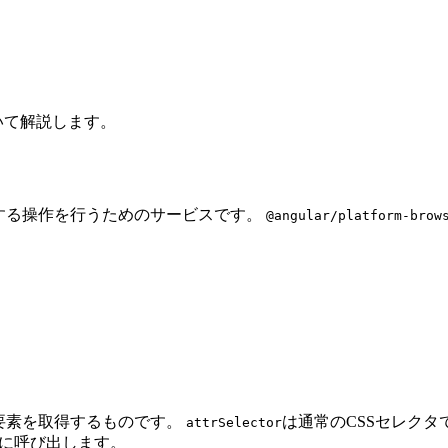
いて解説します。
する操作を行うためのサービスです。
@angular/platform-brow
グ要素を取得するものです。
は通常のCSSセレク
attrSelector
うに呼び出します。