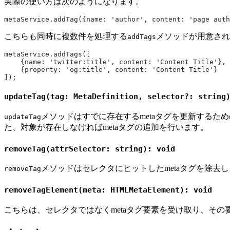
実際の使い方は次のようになります。
metaService.addTag({name: 'author', content: 'page auth
こちらも同時に複数件を処理する
メソッドが用意され
addTags
metaService.addTags([
    {name: 'twitter:title', content: 'Content Title'},
    {property: 'og:title', content: 'Content Title'}
]);
updateTag(tag: MetaDefinition, selector?: string
メソッドはすでに存在するmetaタグを更新するた
updateTag
た、対象が存在しなければmetaタグの追加を行います。
removeTag(attrSelector: string): void
メソッドはセレクタにヒットしたmetaタグを除去
removeTag
removeTagElement(meta: HTMLMetaElement): void
こちらは、セレクタではなくmetaタグ要素を受け取り、その