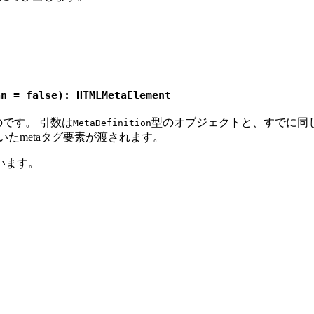
an = false): HTMLMetaElement
のです。 引数は
型のオブジェクトと、すでに同じ
MetaDefinition
たmetaタグ要素が渡されます。
います。