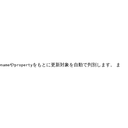
の
や
をもとに更新対象を自動で判別します。 ま
name
property