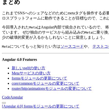
まとめ
これまでSNSへのシェアなどのためにmetaタグを操作する必
ロスプラットフォームに動作できることが目標なので、これ
今回導入された
はAngular内部で統合されているので、
Meta
ています。 ぜひ独自のサービスから組み込みの
に乗り換え
Meta
少の破壊的変更が入るかもしれないことに留意しましょう。
についてもっと知りたい方は
ソースコード
や、
テストコ
Meta
Angular 4.0 Features
新しいngIfの使い方
Metaサービスの使い方
formsモジュールの更新について
core/commonモジュールの変更について
router/http/animationsモジュールの変更について
Code
Angular
[Angular 4.0] formsモジュールの更新について