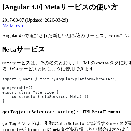
[Angular 4.0] Metaサービスの使い方
2017-03-07
(Updated:
2026-03-29
)
Markdown
Angular 4.0で追加された新しい組み込みサービス、
につ
Meta
サービス
Meta
サービスは、その名のとおり、HTMLの
タグに対
Meta
<meta>
る
サービスと同じように使用できます。
Title
import { Meta } from '@angular/platform-browser';
@Injectable()
export class MyService {
    constructor(metaService: Meta) {}
}
getTag(attrSelector: string): HTMLMetaElement
メソッドは、引数の
に該当するmetaタ
getTag
attrSelector
が
のmetaタグを取得したい場合は次のよ
property
fb:app_id