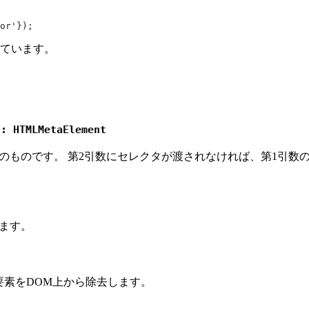
or'});
ています。
): HTMLMetaElement
めのものです。 第2引数にセレクタが渡されなければ、第1引数
します。
要素をDOM上から除去します。