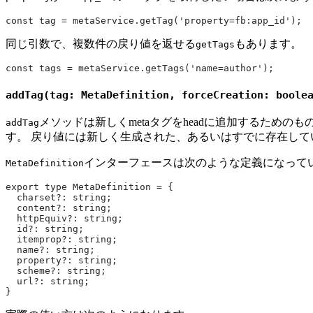
const tag = metaService.getTag('property=fb:app_id');
同じ引数で、複数件の戻り値を返せる
もあります。
getTags
const tags = metaService.getTags('name=author');
addTag(tag: MetaDefinition, forceCreation: boole
メソッドは新しくmetaタグをheadに追加するためのも
addTag
す。 戻り値には新しく生成された、あるいはすでに存在してい
インターフェースは次のような定義になって
MetaDefinition
export type MetaDefinition = {
  charset?: string; 
  content?: string; 
  httpEquiv?: string; 
  id?: string; 
  itemprop?: string;
  name?: string;
  property?: string;
  scheme?: string;
  url?: string;
}