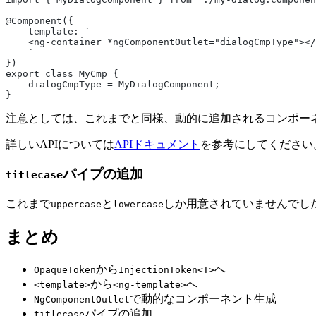
@Component({
    template: `
    <ng-container *ngComponentOutlet="dialogCmpType"></
    `
})
export class MyCmp {
    dialogCmpType = MyDialogComponent;
}
注意としては、これまでと同様、動的に追加されるコンポー
詳しいAPIについては
APIドキュメント
を参考にしてください
パイプの追加
titlecase
これまで
と
しか用意されていませんでし
uppercase
lowercase
まとめ
から
へ
OpaqueToken
InjectionToken<T>
から
へ
<template>
<ng-template>
で動的なコンポーネント生成
NgComponentOutlet
パイプの追加
titlecase