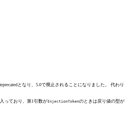
deprecatedとなり、5.0で廃止されることになりました。 代わり
入っており、第1引数が
のときは戻り値の型が
InjectionToken