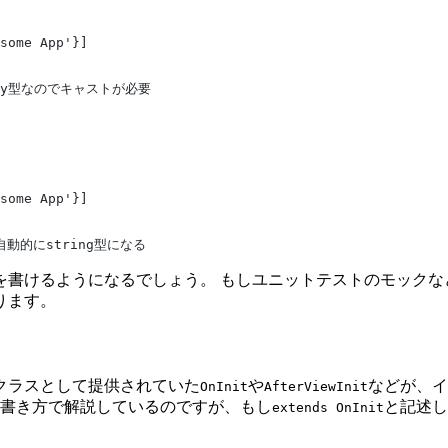
some App'}]
 // any型なのでキャストが必要
some App'}]
Eから自動的にstring型になる
を書けるようになるでしょう。 もしユニットテストのモックな
ります。
クラスとして提供されていた
や
などが、イ
OnInit
AfterViewInit
書き方で解説しているのですが、もし
と記述し
extends OnInit