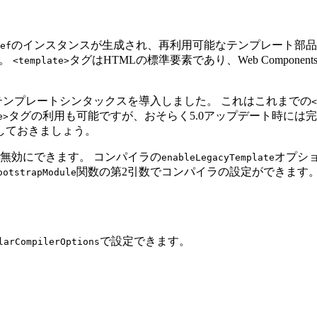
のインスタンスが生成され、再利用可能なテンプレート部品とし
ef
す。
タグはHTMLの標準要素であり、Web Compo
<template>
テンプレートシンタックスを導入しました。 これはこれまでの
<
タグの利用も可能ですが、おそらく5.0アップデート時には
e>
しておきましょう。
無効にできます。 コンパイラの
オプシ
enableLegacyTemplate
関数の第2引数でコンパイラの設定ができます
ootstrapModule
で設定できます。
larCompilerOptions