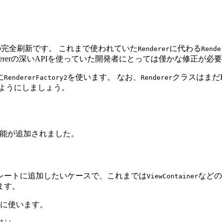
の完全刷新です。 これまで使われていた
に代わる
Renderer
Rende
ererの深いAPIを使っていた開発者にとっては僅かな修正が必
に
を使います。 なお、
クラスはまだI
RendererFactory2
Renderer
ようにしましょう。
機能が追加されました。
レートに追加したいケースで、これまでは
などの
ViewContainer
ます。
に使います。
t';