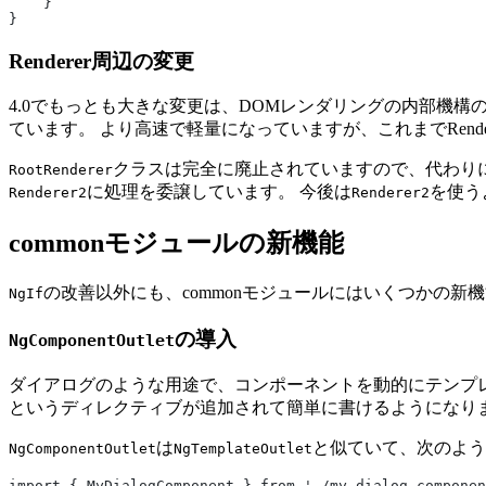
    }
}
Renderer周辺の変更
4.0でもっとも大きな変更は、DOMレンダリングの内部機構
ています。 より高速で軽量になっていますが、これまでRend
クラスは完全に廃止されていますので、代わり
RootRenderer
に処理を委譲しています。 今後は
を使う
Renderer2
Renderer2
commonモジュールの新機能
の改善以外にも、commonモジュールにはいくつかの新
NgIf
の導入
NgComponentOutlet
ダイアログのような用途で、コンポーネントを動的にテンプ
というディレクティブが追加されて簡単に書けるようになり
は
と似ていて、次のよう
NgComponentOutlet
NgTemplateOutlet
import { MyDialogComponent } from './my-dialog.componen