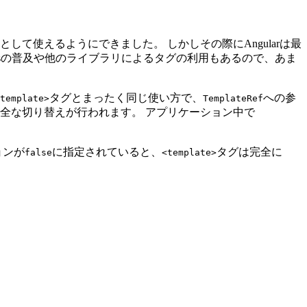
て使えるようにできました。 しかしその際にAngularは最
nentsの普及や他のライブラリによるタグの利用もあるので、あま
タグとまったく同じ使い方で、
への参
template>
TemplateRef
完全な切り替えが行われます。 アプリケーション中で
ョンが
に指定されていると、
タグは完全に
false
<template>
。