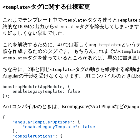
タグに関する仕様変更
<template>
これまでテンプレート中で
タグを使うと
<template>
TemplateR
終的なDOMの出力から
タグを除去してしまいま
<template>
り好ましくない挙動でした。
これを解決するために、4.0では新しく
という
<ng-template>
照を作成するためのタグです。 もちろんこれまでの
<templat
タグを使っているところがあれば、早めに書き直
<template>
ちなみに、2系と同じ
タグの動きを維持する挙動は
<template>
Angularの干渉を受けなくなります。 JiTコンパイルのときは
b
boostrapModule(AppModule, {
    enableLegacyTemplate: false
});
AoTコンパイルのときは、tsconfig.jsonやAoTPluginなどの
angu
{
    "angularCompilerOptions"
: {
        "enableLegacyTemplate"
: 
false
    },
    "compilerOptions"
: {