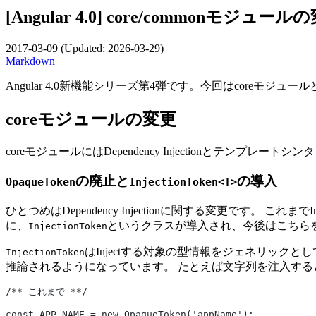
[Angular 4.0] core/commonモジュ
2017-03-09
(Updated:
2026-03-29
)
Markdown
Angular 4.0新機能シリーズ第4弾です。今回はcoreモジ
coreモジュールの変更
coreモジュールにはDependency Injectionとテンプレ
の廃止と
の導入
OpaqueToken
InjectionToken<T>
ひとつめはDependency Injectionに関する変更です。 これま
に、
というクラスが導入され、今後はこちら
InjectionToken
はInjectする対象の型情報をジェネリック
InjectionToken
推論されるようになっています。 たとえば文字列を注入する
/** これまで **/
const APP_NAME = new OpaqueToken('appName');