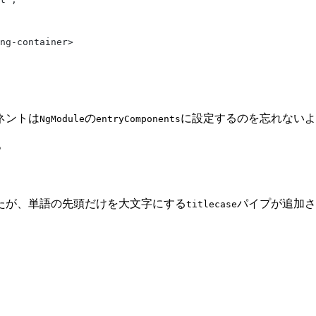
ng-container>
ネントは
の
に設定するのを忘れないよ
NgModule
entryComponents
。
たが、単語の先頭だけを大文字にする
パイプが追加さ
titlecase