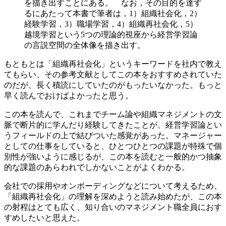
を描き出すことにある。 なお，その目的を達す
るにあたって本書で筆者は，1）組織社会化，2）
経験学習，3）職場学習，4）組織再社会化，5）
越境学習という5つの理論的視座から経営学習論
の言説空間の全体像を描き出す。
もともとは「組織再社会化」というキーワードを社内で教え
てもらい、その参考文献としてこの本をおすすめされていた
のだが、長く積読にしていたのがもったいなかった。もっと
早く読んでおけばよかったと思う。
この本を読んで、これまでチーム論や組織マネジメントの文
脈で断片的に学んだり経験してきたことが、経営学習論とい
うフィールドの上で結びついた感覚があった。マネージャー
としての仕事をしていると、ひとつひとつの課題が特殊で個
別性が強いように感じるが、この本を読むと一般的かつ抽象
的な課題のあらわれでしかないことがよくわかる。
会社での採用やオンボーディングなどについて考えるため、
「組織再社会化」の理解を深めようと読み始めたが、この本
の射程はとても広く、知り合いのマネジメント職全員におす
すめしたいと思えた。