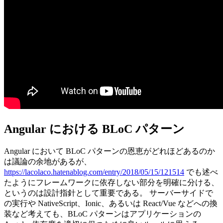
Angular における BLoC パターン
Angular において BLoC パターンの恩恵がどれほどあるのか
は議論の余地があるが、
https://lacolaco.hatenablog.com/entry/2018/05/15/121514
でも述べ
たようにフレームワークに依存しない部分を明確に分ける、
というのは設計指針として重要である。 サーバーサイドで
の実行や NativeScript、Ionic、あるいは React/Vue などへの換
装など考えても、BLoC パターンはアプリケーションの