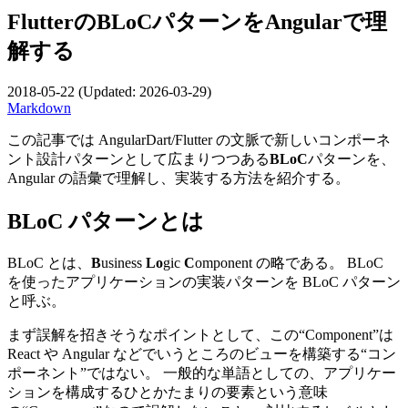
FlutterのBLoCパターンをAngularで理
解する
2018-05-22
(Updated:
2026-03-29
)
Markdown
この記事では AngularDart/Flutter の文脈で新しいコンポーネ
ント設計パターンとして広まりつつある
BLoC
パターンを、
Angular の語彙で理解し、実装する方法を紹介する。
BLoC パターンとは
BLoC とは、
B
usiness
Lo
gic
C
omponent の略である。 BLoC
を使ったアプリケーションの実装パターンを BLoC パターン
と呼ぶ。
まず誤解を招きそうなポイントとして、この“Component”は
React や Angular などでいうところのビューを構築する“コン
ポーネント”ではない。 一般的な単語としての、アプリケー
ションを構成するひとかたまりの要素という意味