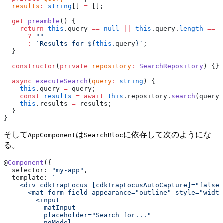
  results
:
 string
[] 
=
 [];
  get
 preamble
() {
    return
 this
.query 
==
 null
 ||
 this
.query.
length
 ==
 0
      ?
 ""
      :
 `Results for ${
this
.
query
}`
;
  }
  constructor
(
private
 repository
:
 SearchRepository
) {}
  async
 executeSearch
(
query
:
 string
) {
    this
.query 
=
 query;
    const
 results
 =
 await
 this
.repository.
search
(query)
    this
.results 
=
 results;
  }
}
そして
は
に依存して次のようにな
AppComponent
SearchBloc
る。
@
Component
({
  selector: 
"my-app"
,
  template: 
`
    <div cdkTrapFocus [cdkTrapFocusAutoCapture]="false"
      <mat-form-field appearance="outline" style="width
        <input
          matInput
          placeholder="Search for..."
          ngModel