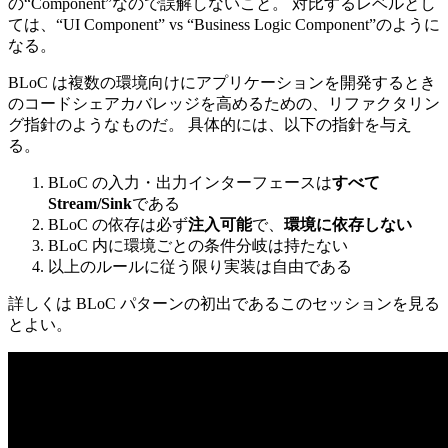
の“Component”なので誤解しないこと。 対比するレベルとし
ては、“UI Component” vs “Business Logic Component”のように
なる。
BLoC は複数の環境向けにアプリケーションを開発するとき
のコードシェアカバレッジを高めるための、リファクタリン
グ指針のようなものだ。 具体的には、以下の指針を与え
る。
BLoC の入力・出力インターフェースは
すべて
Stream/Sink
である
BLoC の依存は必ず
注入可能
で、
環境に依存しない
BLoC 内に環境ごとの条件分岐は持たない
以上のルールに従う限り実装は自由である
詳しくは BLoC パターンの初出であるこのセッションを見る
とよい。