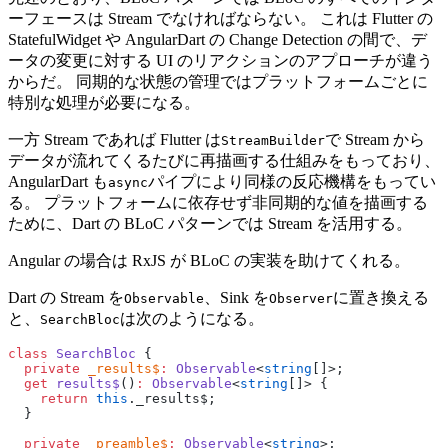
ーフェースは Stream でなければならない。 これは Flutter の
StatefulWidget や AngularDart の Change Detection の間で、デ
ータの変更に対する UI のリアクションのアプローチが違う
からだ。 同期的な状態の管理ではプラットフォームごとに
特別な処理が必要になる。
一方 Stream であれば Flutter は
で Stream から
StreamBuilder
データが流れてくるたびに再描画する仕組みをもっており、
AngularDart も
パイプにより同様の反応機構をもってい
async
る。 プラットフォームに依存せず非同期的な値を描画する
ために、Dart の BLoC パターンでは Stream を活用する。
Angular の場合は RxJS が BLoC の実装を助けてくれる。
Dart の Stream を
、Sink を
に置き換える
Observable
Observer
と、
は次のようになる。
SearchBloc
class
 SearchBloc
 {
  private
 _results$
:
 Observable
<
string
[]>;
  get
 results$
()
:
 Observable
<
string
[]> {
    return
 this
._results$;
  }
  private
 _preamble$
:
 Observable
<
string
>;