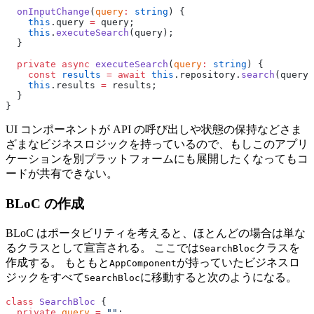
  onInputChange
(
query
:
 string
) {
    this
.query 
=
 query;
    this
.
executeSearch
(query);
  }
  private
 async
 executeSearch
(
query
:
 string
) {
    const
 results
 =
 await
 this
.repository.
search
(query)
    this
.results 
=
 results;
  }
}
UI コンポーネントが API の呼び出しや状態の保持などさま
ざまなビジネスロジックを持っているので、もしこのアプリ
ケーションを別プラットフォームにも展開したくなってもコ
ードが共有できない。
BLoC の作成
BLoC はポータビリティを考えると、ほとんどの場合は単な
るクラスとして宣言される。 ここでは
クラスを
SearchBloc
作成する。 もともと
が持っていたビジネスロ
AppComponent
ジックをすべて
に移動すると次のようになる。
SearchBloc
class
 SearchBloc
 {
  private
 query
 =
 ""
;