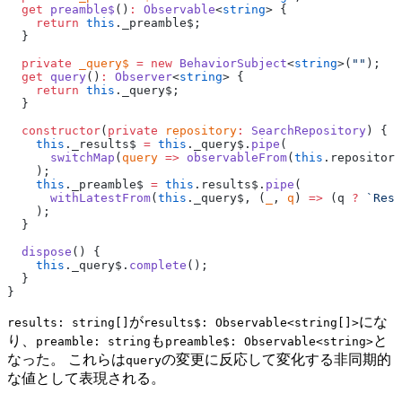
  get
 preamble$
()
:
 Observable
<
string
> {
    return
 this
._preamble$;
  }
  private
 _query$
 =
 new
 BehaviorSubject
<
string
>(
""
);
  get
 query
()
:
 Observer
<
string
> {
    return
 this
._query$;
  }
  constructor
(
private
 repository
:
 SearchRepository
) {
    this
._results$ 
=
 this
._query$.
pipe
(
      switchMap
(
query
 =>
 observableFrom
(
this
.repository
    );
    this
._preamble$ 
=
 this
.results$.
pipe
(
      withLatestFrom
(
this
._query$, (
_
, 
q
) 
=>
 (q 
?
 `Resu
    );
  }
  dispose
() {
    this
._query$.
complete
();
  }
}
が
にな
results: string[]
results$: Observable<string[]>
り、
も
と
preamble: string
preamble$: Observable<string>
なった。 これらは
の変更に反応して変化する非同期的
query
な値として表現される。