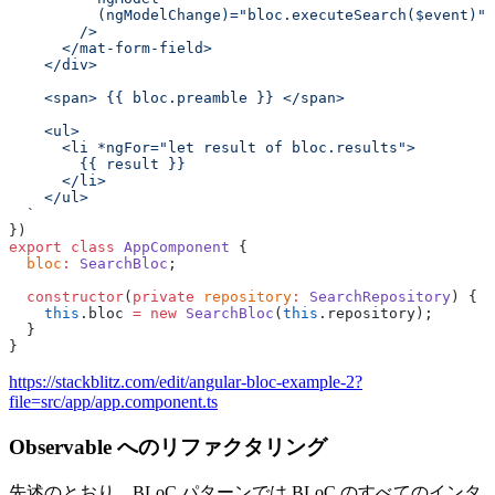
          (ngModelChange)="bloc.executeSearch($event)"
        />
      </mat-form-field>
    </div>
    <span> {{ bloc.preamble }} </span>
    <ul>
      <li *ngFor="let result of bloc.results">
        {{ result }}
      </li>
    </ul>
  `
})
export
 class
 AppComponent
 {
  bloc
:
 SearchBloc
;
  constructor
(
private
 repository
:
 SearchRepository
) {
    this
.bloc 
=
 new
 SearchBloc
(
this
.repository);
  }
}
https://stackblitz.com/edit/angular-bloc-example-2?
file=src/app/app.component.ts
Observable へのリファクタリング
先述のとおり、BLoC パターンでは BLoC のすべてのインタ