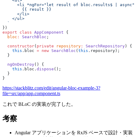
    <ul>
      <li *ngFor="let result of bloc.results$ | async">
        {{ result }}
      </li>
    </ul>
  `
})
export
 class
 AppComponent
 {
  bloc
:
 SearchBloc
;
  constructor
(
private
 repository
:
 SearchRepository
) {
    this
.bloc 
=
 new
 SearchBloc
(
this
.repository);
  }
  ngOnDestroy
() {
    this
.bloc.
dispose
();
  }
}
https://stackblitz.com/edit/angular-bloc-example-3?
file=src/app/app.component.ts
これで BLoC の実装が完了した。
考察
Angular アプリケーションを RxJS ベースで設計・実装