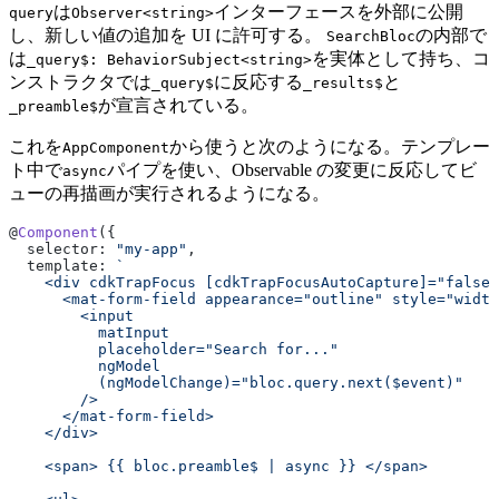
は
インターフェースを外部に公開
query
Observer<string>
し、新しい値の追加を UI に許可する。
の内部で
SearchBloc
は
を実体として持ち、コ
_query$: BehaviorSubject<string>
ンストラクタでは
に反応する
と
_query$
_results$
が宣言されている。
_preamble$
これを
から使うと次のようになる。テンプレー
AppComponent
ト中で
パイプを使い、Observable の変更に反応してビ
async
ューの再描画が実行されるようになる。
@
Component
({
  selector: 
"my-app"
,
  template: 
`
    <div cdkTrapFocus [cdkTrapFocusAutoCapture]="false"
      <mat-form-field appearance="outline" style="width
        <input
          matInput
          placeholder="Search for..."
          ngModel
          (ngModelChange)="bloc.query.next($event)"
        />
      </mat-form-field>
    </div>
    <span> {{ bloc.preamble$ | async }} </span>