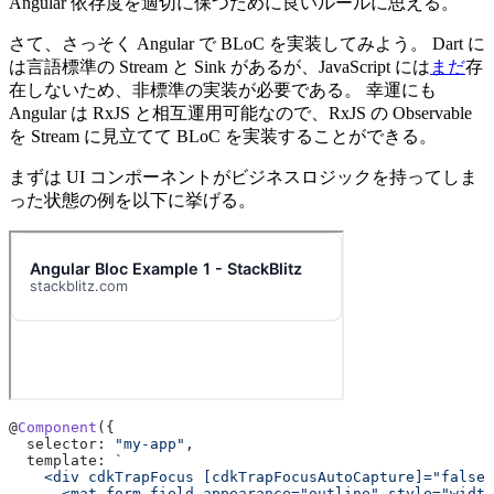
Angular 依存度を適切に保つために良いルールに思える。
さて、さっそく Angular で BLoC を実装してみよう。 Dart に
は言語標準の Stream と Sink があるが、JavaScript には
まだ
存
在しないため、非標準の実装が必要である。 幸運にも
Angular は RxJS と相互運用可能なので、RxJS の Observable
を Stream に見立てて BLoC を実装することができる。
まずは UI コンポーネントがビジネスロジックを持ってしま
った状態の例を以下に挙げる。
@
Component
({
  selector: 
"my-app"
,
  template: 
`
    <div cdkTrapFocus [cdkTrapFocusAutoCapture]="false"
      <mat-form-field appearance="outline" style="width