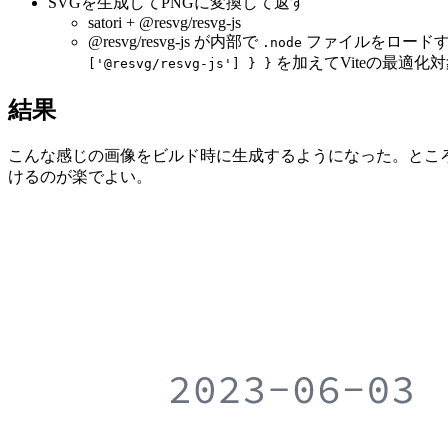
SVGを生成してPNGに変換して返す
satori + @resvg/resvg-js
@resvg/resvg-js が内部で
ファイルをロード
.node
を加えてViteの最適化
['@resvg/resvg-js'] } }
結果
こんな感じの画像をビルド時に生成するようになった。ところで、T
けるのが楽でよい。