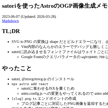
satoriを使ったAstroのOGP画像生成メモ
2023-06-07
(Updated:
2026-03-28
)
Markdown
TL;DR
SVG to PNG の変換は shape だとビルドエラーになり、@res
Vite内部のなんらかのエラーでデバッグも難しく
satoriに読み込ませるフォントファイルはウェイトごと
Google Fontsのクエリパラメータの
wght@400;700
やったこと
satori, @resvg/resvg-js のインストール
npx astro add react
satoriに食わせるJSXを書くため
astro.config.js への変更もやってくれるので astr
エンドポイントの作成
[slug].png.ts
ブログ記事ごとに対応したPNG画像を返却するた