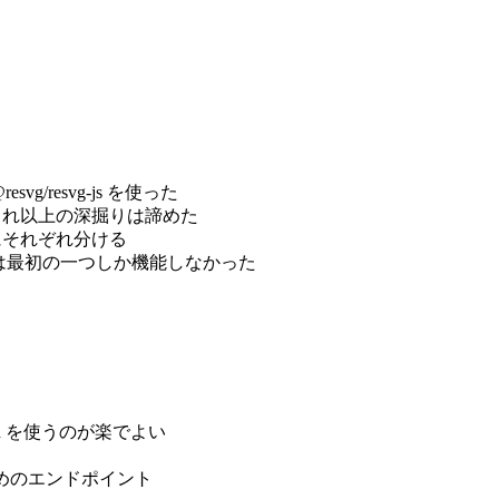
vg/resvg-js を使った
これ以上の深掘りは諦めた
にそれぞれ分ける
は最初の一つしか機能しなかった
o add を使うのが楽でよい
めのエンドポイント