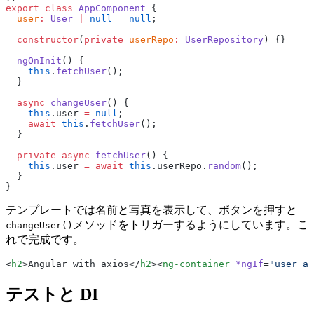
export
 class
 AppComponent
 {
  user
:
 User
 |
 null
 =
 null
;
  constructor
(
private
 userRepo
:
 UserRepository
) {}
  ngOnInit
() {
    this
.
fetchUser
();
  }
  async
 changeUser
() {
    this
.user 
=
 null
;
    await
 this
.
fetchUser
();
  }
  private
 async
 fetchUser
() {
    this
.user 
=
 await
 this
.userRepo.
random
();
  }
}
テンプレートでは名前と写真を表示して、ボタンを押すと
メソッドをトリガーするようにしています。こ
changeUser()
れで完成です。
<
h2
>Angular with axios</
h2
><
ng-container
 *ngIf
=
"user as
テストと DI