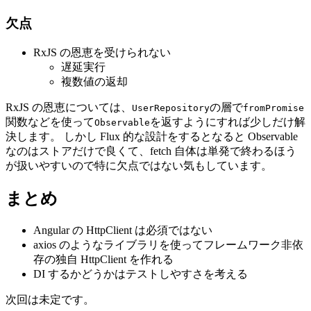
欠点
RxJS の恩恵を受けられない
遅延実行
複数値の返却
RxJS の恩恵については、
の層で
UserRepository
fromPromise
関数などを使って
を返すようにすれば少しだけ解
Observable
決します。 しかし Flux 的な設計をするとなると Observable
なのはストアだけで良くて、fetch 自体は単発で終わるほう
が扱いやすいので特に欠点ではない気もしています。
まとめ
Angular の HttpClient は必須ではない
axios のようなライブラリを使ってフレームワーク非依
存の独自 HttpClient を作れる
DI するかどうかはテストしやすさを考える
次回は未定です。