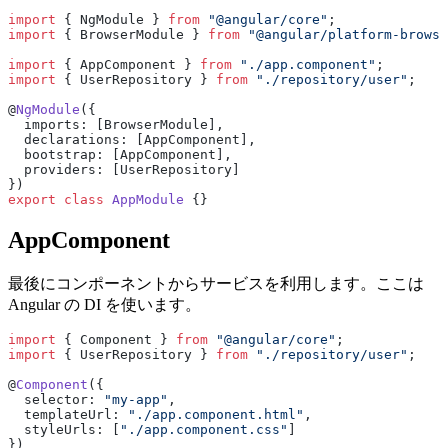
import
 { NgModule } 
from
 "@angular/core"
;
import
 { BrowserModule } 
from
 "@angular/platform-browse
import
 { AppComponent } 
from
 "./app.component"
;
import
 { UserRepository } 
from
 "./repository/user"
;
@
NgModule
({
  imports: [BrowserModule],
  declarations: [AppComponent],
  bootstrap: [AppComponent],
  providers: [UserRepository]
})
export
 class
 AppModule
 {}
AppComponent
最後にコンポーネントからサービスを利用します。ここは
Angular の DI を使います。
import
 { Component } 
from
 "@angular/core"
;
import
 { UserRepository } 
from
 "./repository/user"
;
@
Component
({
  selector: 
"my-app"
,
  templateUrl: 
"./app.component.html"
,
  styleUrls: [
"./app.component.css"
]
})