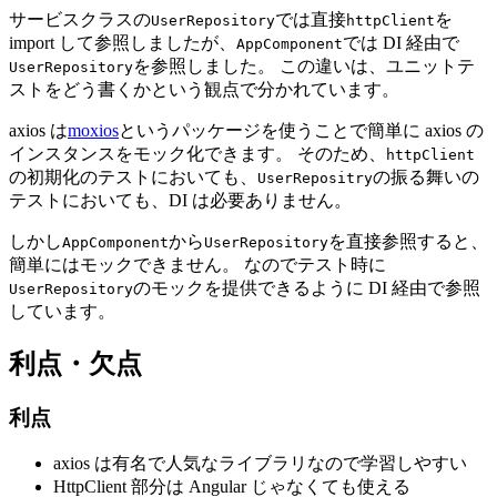
サービスクラスの
では直接
を
UserRepository
httpClient
import して参照しましたが、
では DI 経由で
AppComponent
を参照しました。 この違いは、ユニットテ
UserRepository
ストをどう書くかという観点で分かれています。
axios は
moxios
というパッケージを使うことで簡単に axios の
インスタンスをモック化できます。 そのため、
httpClient
の初期化のテストにおいても、
の振る舞いの
UserRepositry
テストにおいても、DI は必要ありません。
しかし
から
を直接参照すると、
AppComponent
UserRepository
簡単にはモックできません。 なのでテスト時に
のモックを提供できるように DI 経由で参照
UserRepository
しています。
利点・欠点
利点
axios は有名で人気なライブラリなので学習しやすい
HttpClient 部分は Angular じゃなくても使える