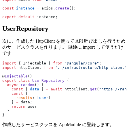
const
 instance
 =
 axios.
create
();
export
 default
 instance;
UserRepository
次に、作成した HttpClient を使って API 呼び出しを行うため
のサービスクラスを作ります。 単純に import して使うだけ
です
import
 { Injectable } 
from
 "@angular/core"
;
import
 httpClient 
from
 "../infrastructure/http-client"
;
@
Injectable
()
export
 class
 UserRepository
 {
  async
 random
() {
    const
 { 
data
 } 
=
 await
 httpClient.
get
(
"https://rand
    const
 {
      results
: [
user
]
    } 
=
 data;
    return
 user;
  }
}
作成したサービスクラスを AppModule に登録します。