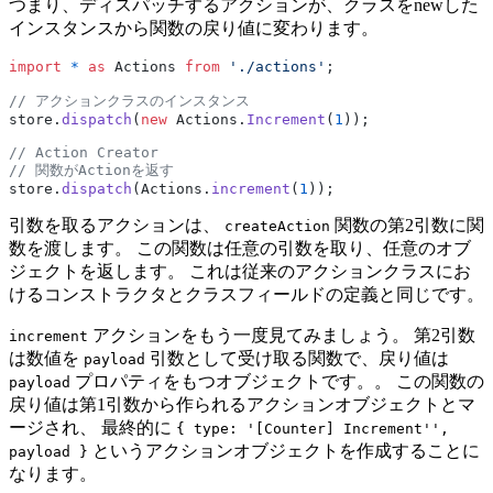
つまり、ディスパッチするアクションが、クラスをnewした
インスタンスから関数の戻り値に変わります。
import
 *
 as
 Actions 
from
 './actions'
;
// アクションクラスのインスタンス
store.
dispatch
(
new
 Actions.
Increment
(
1
));
// Action Creator
// 関数がActionを返す
store.
dispatch
(Actions.
increment
(
1
));
引数を取るアクションは、
関数の第2引数に関
createAction
数を渡します。 この関数は任意の引数を取り、任意のオブ
ジェクトを返します。 これは従来のアクションクラスにお
けるコンストラクタとクラスフィールドの定義と同じです。
アクションをもう一度見てみましょう。 第2引数
increment
は数値を
引数として受け取る関数で、戻り値は
payload
プロパティをもつオブジェクトです。。 この関数の
payload
戻り値は第1引数から作られるアクションオブジェクトとマ
ージされ、 最終的に
{ type: '[Counter] Increment'',
というアクションオブジェクトを作成することに
payload }
なります。