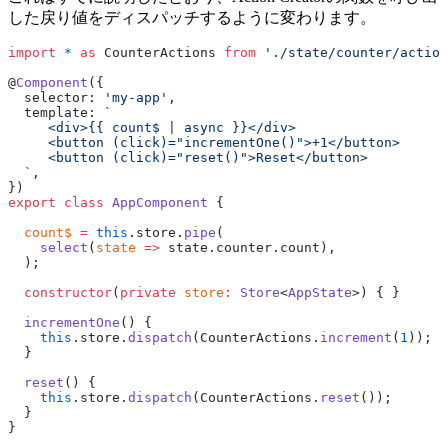
した戻り値をディスパッチするように変わります。
import
 *
 as
 CounterActions 
from
 './state/counter/action
@
Component
({
  selector: 
'my-app'
,
  template: 
`
     <div>{{ count$ | async }}</div>
     <button (click)="incrementOne()">+1</button>
     <button (click)="reset()">Reset</button>
  `
,
})
export
 class
 AppComponent
 {
  count$
 =
 this
.store.
pipe
(
    select
(
state
 =>
 state.counter.count),
  );
  constructor
(
private
 store
:
 Store
<
AppState
>) { }
  incrementOne
() {
    this
.store.
dispatch
(CounterActions.
increment
(
1
));
  }
  reset
() {
    this
.store.
dispatch
(CounterActions.
reset
());
  }
}