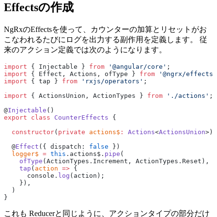
Effectsの作成
NgRxのEffectsを使って、カウンターの加算とリセットがお
こなわれるたびにログを出力する副作用を定義します。 従
来のアクション定義では次のようになります。
import
 { Injectable } 
from
 '@angular/core'
;
import
 { Effect, Actions, ofType } 
from
 '@ngrx/effects'
import
 { tap } 
from
 'rxjs/operators'
;
import
 { ActionsUnion, ActionTypes } 
from
 './actions'
;
@
Injectable
()
export
 class
 CounterEffects
 {
  constructor
(
private
 actions$
:
 Actions
<
ActionsUnion
>) 
  @
Effect
({ dispatch: 
false
 })
  logger$
 =
 this
.actions$.
pipe
(
    ofType
(ActionTypes.Increment, ActionTypes.Reset),
    tap
(
action
 =>
 {
      console.
log
(action);
    }),
  )
}
これも Reducerと同じように、アクションタイプの部分だけ