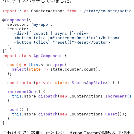
うにディスパッチしていました。
import
 *
 as
 CounterActions 
from
 './state/counter/action
@
Component
({
  selector: 
'my-app'
,
  template: 
`
     <div>{{ count$ | async }}</div>
     <button (click)="incrementOne()">+1</button>
     <button (click)="reset()">Reset</button>
  `
,
})
export
 class
 AppComponent
 {
  count$
 =
 this
.store.
pipe
(
    select
(
state
 =>
 state.counter.count),
  );
  constructor
(
private
 store
:
 Store
<
AppState
>) { }
  incrementOne
() {
    this
.store.
dispatch
(
new
 CounterActions.
Increment
(
1
)
  }
  reset
() {
    this
.store.
dispatch
(
new
 CounterActions.
Reset
());
  }
}
これはすでに説明したとおり、Action Creatorの関数を呼び出