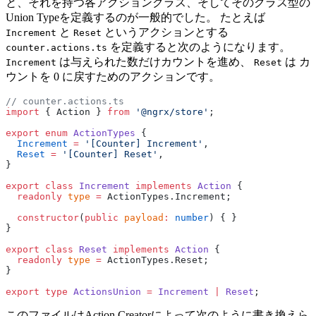
と、それを持つ各アクションクラス、そしてそのクラス型の
Union Typeを定義するのが一般的でした。 たとえば
と
というアクションとする
Increment
Reset
を定義すると次のようになります。
counter.actions.ts
は与えられた数だけカウントを進め、
は カ
Increment
Reset
ウントを 0 に戻すためのアクションです。
// counter.actions.ts
import
 { Action } 
from
 '@ngrx/store'
;
export
 enum
 ActionTypes
 {
  Increment
 =
 '[Counter] Increment'
,
  Reset
 =
 '[Counter] Reset'
,
}
export
 class
 Increment
 implements
 Action
 {
  readonly
 type
 =
 ActionTypes.Increment;
  constructor
(
public
 payload
:
 number
) { }
}
export
 class
 Reset
 implements
 Action
 {
  readonly
 type
 =
 ActionTypes.Reset;
}
export
 type
 ActionsUnion
 =
 Increment
 |
 Reset
;
このファイルはAction Creatorによって次のように書き換えら