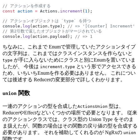
// アクションを作成する
const
 action
 =
 Actions.
increment
(
1
);
// アクションオブジェクトは `type` を持つ
console.
log
(action.type); 
// => '[Counter] Increment'
// 第2引数で返したオブジェクトがマージされている
console.
log
(action.payload); 
// => 1
ちなみに、これまで Enumで管理していたアクションタイプ
の文字列は、これまではクラスインスタンスを作らないと
が手に入らないためにクラスと別にEnumを置いていま
type
したが、 今後は
という形でアクセスできる
increment.type
ため、いちいちEnumを作る必要はありません。 これについ
ては後述する Reducerの変更部分で詳しくわかります。
関数
union
一連のアクションの型を合成した
型は、
ActionsUnion
ReducerやEffectなどいくつかの場所で必要となります。 従来
のアクションクラスでは、クラス型の Union Type をそのま
ま扱えたが、関数の場合はその関数の戻り値の型を合成する
必要があります。 それを補助してくれるのが NgRxの
union
関数です。