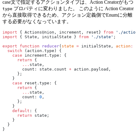
case文で指定するアクションタイプは、Action Creatorがもつ
プロパティに変わりました。 このように Action Creator
type
から直接取得できるため、アクション定義側でEnumに分離
する必要がなくなっています。
import
 { ActionsUnion, increment, reset} 
from
 './action
import
 { State, initialState } 
from
 './state'
;
export
 function
 reducer
(
state
 =
 initialState, 
action
:
 A
  switch
 (action.type) {
    case
 increment.type: {
      return
 {
        ...
state,
        count: state.count 
+
 action.payload,
      };
    }
    case
 reset.type: {
      return
 {
        ...
state,
        count: 
0
,
      };
    }
    default
: {
      return
 state;
    }
  }
}