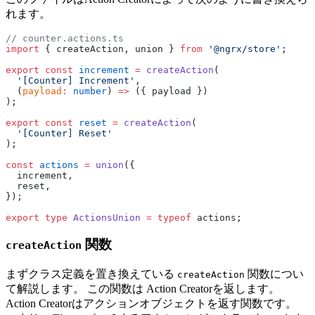
れます。
// counter.actions.ts
import
 { createAction, union } 
from
 '@ngrx/store'
;
export
 const
 increment
 =
 createAction
(
  '[Counter] Increment'
,
  (
payload
:
 number
) 
=>
 ({ payload })
);
export
 const
 reset
 =
 createAction
(
  '[Counter] Reset'
);
const
 actions
 =
 union
({
  increment,
  reset,
});
export
 type
 ActionsUnion
 =
 typeof
 actions;
関数
createAction
まずクラス定義を置き換えている
関数につい
createAction
て解説します。 この関数は Action Creatorを返します。
Action Creatorはアクションオブジェクトを返す関数です。