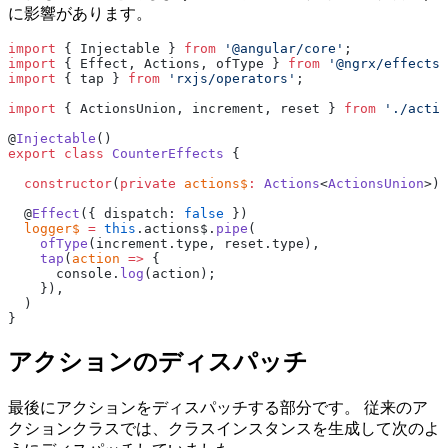
に影響があります。
import
 { Injectable } 
from
 '@angular/core'
;
import
 { Effect, Actions, ofType } 
from
 '@ngrx/effects'
import
 { tap } 
from
 'rxjs/operators'
;
import
 { ActionsUnion, increment, reset } 
from
 './actio
@
Injectable
()
export
 class
 CounterEffects
 {
  constructor
(
private
 actions$
:
 Actions
<
ActionsUnion
>) 
  @
Effect
({ dispatch: 
false
 })
  logger$
 =
 this
.actions$.
pipe
(
    ofType
(increment.type, reset.type),
    tap
(
action
 =>
 {
      console.
log
(action);
    }),
  )
}
アクションのディスパッチ
最後にアクションをディスパッチする部分です。 従来のア
クションクラスでは、クラスインスタンスを生成して次のよ