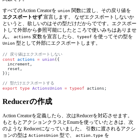
すべてのAction Creatorを
関数に渡し、その戻り値を
union
エクスポートせず
宣言します。 なぜエクスポートしないか
というと、欲しいのはその型だけだからでです。エクスポー
トして外部から参照可能にしたところで使いみちはありませ
ん。
変数を宣言したら、
を使ってその型を
actions
typeof
型として外部にエクスポートします。
Union
// 戻り値はエクスポートしない
const
 actions
 =
 union
({
  increment,
  reset,
});
// 型だけエクスポートする
export
 type
 ActionsUnion
 =
 typeof
 actions;
Reducerの作成
Action Creatorを定義したら、次はReducerを対応させます。
もともとアクションクラスとEnumを使っていたときは、次
のような Reducerになっていました。 引数に渡されるアクシ
ョンの型は
型で、
を
ActionsUnion
action.type