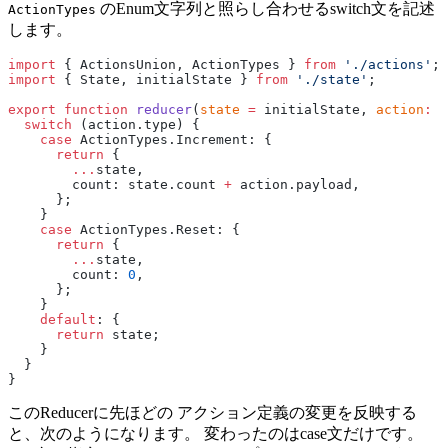
のEnum文字列と照らし合わせるswitch文を記述
ActionTypes
します。
import
 { ActionsUnion, ActionTypes } 
from
 './actions'
;
import
 { State, initialState } 
from
 './state'
;
export
 function
 reducer
(
state
 =
 initialState, 
action
:
 A
  switch
 (action.type) {
    case
 ActionTypes.Increment: {
      return
 {
        ...
state,
        count: state.count 
+
 action.payload,
      };
    }
    case
 ActionTypes.Reset: {
      return
 {
        ...
state,
        count: 
0
,
      };
    }
    default
: {
      return
 state;
    }
  }
}
このReducerに先ほどの アクション定義の変更を反映する
と、次のようになります。 変わったのはcase文だけです。