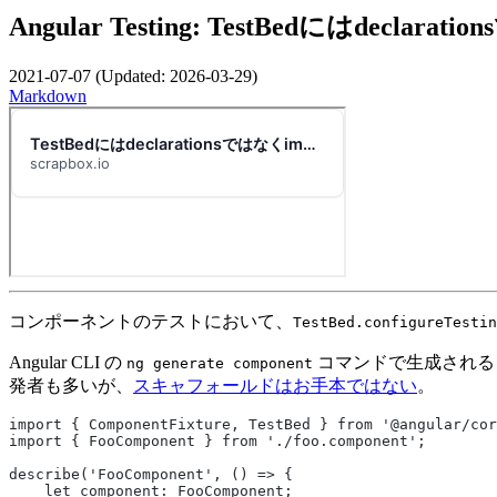
Angular Testing: TestBedにはdeclar
2021-07-07
(Updated:
2026-03-29
)
Markdown
コンポーネントのテストにおいて、
TestBed.configureTestin
Angular CLI の
コマンドで生成される
ng generate component
発者も多いが、
スキャフォールドはお手本ではない
。
import { ComponentFixture, TestBed } from '@angular/cor
import { FooComponent } from './foo.component';
describe('FooComponent', () => {
    let component: FooComponent;