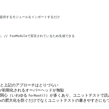
ポーネントを提供するモジュールをインポートするだけ
onent); // FooModuleで宣言されているため生成できる
と上記のアプローチはとりづらい
が初期化されるオーバーヘッドが無駄
た関心（いわゆる
）が多くあり、ユニットテストで読
forRoot()
の肥大化を防ぐだけでなくユニットテストの書きやすさにも
e