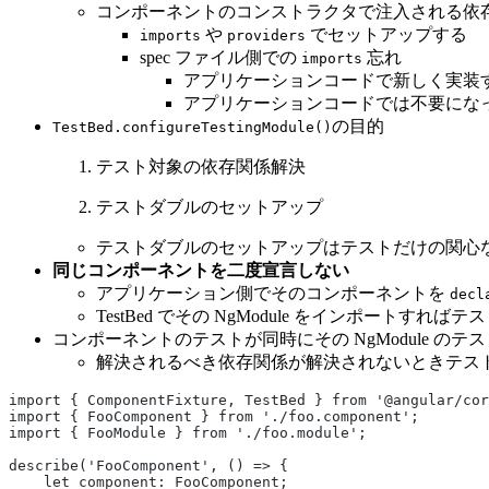
コンポーネントのコンストラクタで注入される依
や
でセットアップする
imports
providers
spec ファイル側での
忘れ
imports
アプリケーションコードで新しく実装
アプリケーションコードでは不要にな
の目的
TestBed.configureTestingModule()
テスト対象の依存関係解決
テストダブルのセットアップ
テストダブルのセットアップはテストだけの関心
同じコンポーネントを二度宣言しない
アプリケーション側でそのコンポーネントを
decl
TestBed でその NgModule をインポート
コンポーネントのテストが同時にその NgModule のテ
解決されるべき依存関係が解決されないときテス
import { ComponentFixture, TestBed } from '@angular/cor
import { FooComponent } from './foo.component';
import { FooModule } from './foo.module';
describe('FooComponent', () => {
    let component: FooComponent;