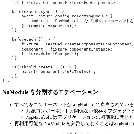
    let fixture: ComponentFixture<FooComponent>;
    beforeEach(async () => {
        await TestBed.configureTestingModule({
            imports: [FooModule], // 対象のコン
        }).compileComponents();
    });
    beforeEach(() => {
        fixture = TestBed.createComponent(FooComp
        component = fixture.componentInstance;
        fixture.detectChanges();
    });
    it('should create', () => {
        expect(component).toBeTruthy();
    });
});
NgModule を分割するモチベーション
すべてをコンポーネントが
で宣言されている
AppModule
対象コンポーネントと関係ない依存オブジェクト
にはアプリケーションの初期化に閉じ
AppModule
再利用可能な NgModule を分割しておくことは
AppModul