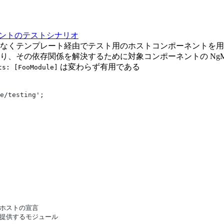
ーネントのテストシナリオ
なくテンプレート経由でテスト用のホストコンポーネントを用
、その依存関係を解決するために対象コンポーネントの NgMod
は変わらず有用である
ts: [FooModule]
e/testing';
テストホストの宣言
ィブを提供するモジュール