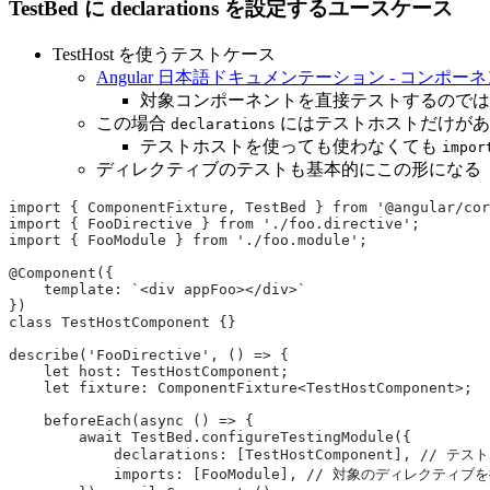
TestBed に declarations を設定するユースケース
TestHost を使うテストケース
Angular 日本語ドキュメンテーション - コンポ
対象コンポーネントを直接テストするのでは
この場合
にはテストホストだけがあり
declarations
テストホストを使っても使わなくても
impor
ディレクティブのテストも基本的にこの形になる
import { ComponentFixture, TestBed } from '@angular/cor
import { FooDirective } from './foo.directive';
import { FooModule } from './foo.module';
@Component({
    template: `<div appFoo></div>`
})
class TestHostComponent {}
describe('FooDirective', () => {
    let host: TestHostComponent;
    let fixture: ComponentFixture<TestHostComponent>;
    beforeEach(async () => {
        await TestBed.configureTestingModule({
            declarations: [TestHostComponent], // 
            imports: [FooModule], // 対象のディレクテ