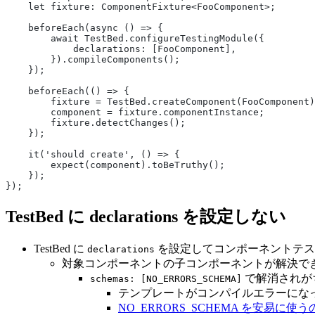
    let fixture: ComponentFixture<FooComponent>;
    beforeEach(async () => {
        await TestBed.configureTestingModule({
            declarations: [FooComponent],
        }).compileComponents();
    });
    beforeEach(() => {
        fixture = TestBed.createComponent(FooComponent)
        component = fixture.componentInstance;
        fixture.detectChanges();
    });
    it('should create', () => {
        expect(component).toBeTruthy();
    });
});
TestBed に declarations を設定しない
TestBed に
を設定してコンポーネントテス
declarations
対象コンポーネントの子コンポーネントが解決で
で解消されが
schemas: [NO_ERRORS_SCHEMA]
テンプレートがコンパイルエラーにな
NO_ERRORS_SCHEMA を安易に