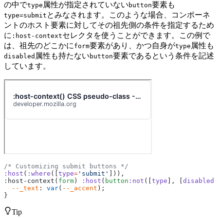
の中で
属性が指定されていない
要素も
type
button
とみなされます。このような場合、コンポーネ
type=submit
ントのホスト要素に対してその祖先側の条件を指定するため
に
セレクタを使うことができます。この例で
:host-context
は、祖先のどこかに
要素があり、かつ自身が
属性も
form
type
属性も持たない
要素であるという条件を記述
disabled
button
しています。
/* Customizing submit buttons */
:host
(
:where
([
type
=
'submit'
])),
:host-context(
form
) 
:host
(
button
:not
([
type
], [
disabled
]
  --_text
: 
var
(
--_accent
);
}
Tip