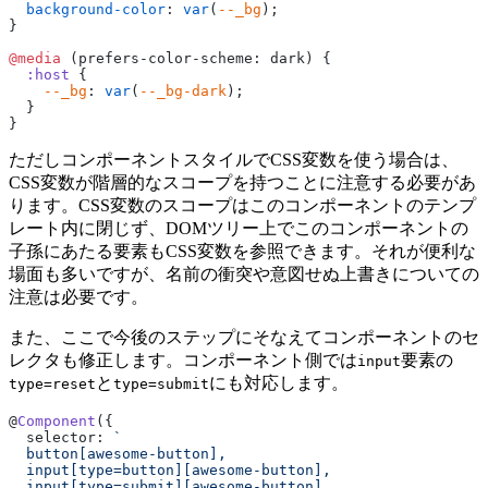
  background-color
: 
var
(
--_bg
);
}
@media
 (prefers-color-scheme: dark) {
  :host
 {
    --_bg
: 
var
(
--_bg-dark
);
  }
}
ただしコンポーネントスタイルでCSS変数を使う場合は、
CSS変数が階層的なスコープを持つことに注意する必要があ
ります。CSS変数のスコープはこのコンポーネントのテンプ
レート内に閉じず、DOMツリー上でこのコンポーネントの
子孫にあたる要素もCSS変数を参照できます。それが便利な
場面も多いですが、名前の衝突や意図せぬ上書きについての
注意は必要です。
また、ここで今後のステップにそなえてコンポーネントのセ
レクタも修正します。コンポーネント側では
要素の
input
と
にも対応します。
type=reset
type=submit
@
Component
({
  selector: 
`
  button[awesome-button],
  input[type=button][awesome-button],
  input[type=submit][awesome-button],