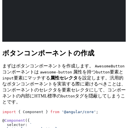
ボタンコンポーネントの作成
まずはボタンコンポーネントを作成します。
AwesomeButton
コンポーネントは
属性を持つ
要素と
awesome-button
button
要素にマッチする
属性セレクタ
を設定します。汎用的
input
なボタンコンポーネントを実装する際に避けるべきことは、
コンポーネントのセレクタを要素セレクタにして、コンポー
ネントの内部にHTML標準の
タグを隠蔽してしまうこ
button
とです。
import
 { Component } 
from
 '@angular/core'
;
@
Component
({
  selector: 
`