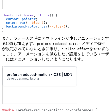
:host
(
:is
(
:hover
, 
:focus
)) {
  cursor
: 
pointer
;
  color
: 
var
(
--blue-0
);
  background-color
: 
var
(
--blue-5
);
}
また、フォーカス時にアウトラインが少しアニメーションす
るCSSも加えます。
メディア特性
prefers-reduced-motion
が設定されていないときに限り、
をややずら
outline-offset
します。アニメーションを減らしたい設定をしているユーザ
ーにはアニメーションしないようになります。
@media
 (prefers-reduced-motion: no-preference) {