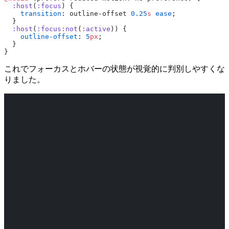
  :host
(
:focus
) {
    transition
: outline-offset 
0.25
s
 ease
;
  }
  :host
(
:focus:not
(
:active
)) {
    outline-offset
: 
5
px
;
  }
}
これでフォーカスとホバーの状態が視覚的に判別しやすくな
りました。