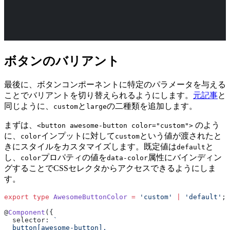
ボタンのバリアント
最後に、ボタンコンポーネントに特定のパラメータを与える
ことでバリアントを切り替えられるようにします。
元記事
と
同じように、
と
の二種類を追加します。
custom
large
まずは、
のよう
<button awesome-button color="custom">
に、
インプットに対して
という値が渡されたと
color
custom
きにスタイルをカスタマイズします。既定値は
と
default
し、
プロパティの値を
属性にバインディン
color
data-color
グすることでCSSセレクタからアクセスできるようにしま
す。
export
 type
 AwesomeButtonColor
 =
 'custom'
 |
 'default'
;
@
Component
({
  selector: 
`
  button[awesome-button],