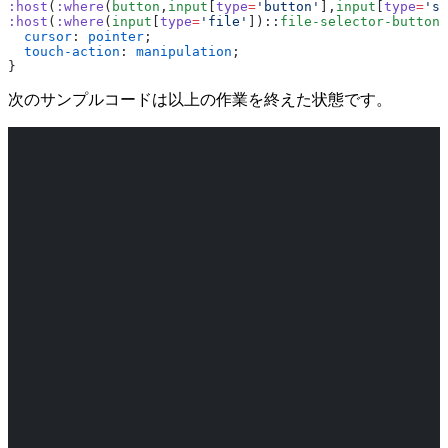
:host
(
:where
(
button
,
input
[
type
=
'button'
],
input
[
type
=
'su
:host
(
:where
(
input
[
type
=
'file'
])::
file-selector-button
)
  cursor
: 
pointer
;
  touch-action
: 
manipulation
;
}
次のサンプルコードは以上の作業を終えた状態です。