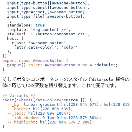
  input[type=button][awesome-button],
  input[type=submit][awesome-button],
  input[type=reset][awesome-button],
  input[type=file][awesome-button],
  `
,
  standalone: 
true
,
  template: 
`<ng-content />`
,
  styleUrl: 
'./button.component.css'
,
  host: {
    class: 
'awesome-button'
,
    '[attr.data-color]'
: 
'color'
,
  },
})
export
 class
 AwesomeButton
 {
  @
Input
() 
color
:
 AwesomeButtonColor
 =
 'default'
;
}
そしてボタンコンポーネントのスタイルで
属性の
data-color
値に応じてCSS変数を切り替えます。これで完了です。
/* Variants */
:host
(
:where
([
data-color
=
'custom'
])) {
  --_bg
: 
linear-gradient
(
hsl
(
228
 94
%
 67
%
), 
hsl
(
228
 81
%
 
  --_border
: 
hsl
(
228
 89
%
 63
%
);
  --_text
: 
hsl
(
228
 89
%
 100
%
);
  --_ink-shadow
: 
0
 1
px
 0
 hsl
(
228
 57
%
 50
%
);
  --_highlight
: 
hsl
(
228
 94
%
 67
%
 / 
20
%
);
}