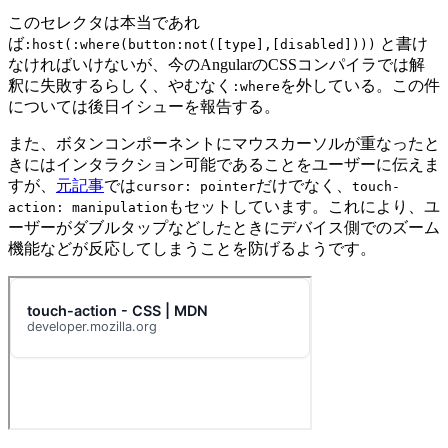
このセレクタは本当であれ
ば
と書け
:host(:where(button:not([type],[disabled])))
なければいけないが、今のAngularのCSSコンパイラでは解
釈に失敗するらしく、やむなく
を外している。この件
:where
については後日イシューを報告する。
また、ボタンコンポーネントにマウスカーソルが重なったと
きにはインタラクション可能であることをユーザーに伝えま
すが、
元記事
では
だけでなく、
cursor: pointer
touch-
もセットしています。これにより、ユ
action: manipulation
ーザーがダブルタップなどしたときにデバイス側でのズーム
機能などが反応してしまうことを防げるようです。