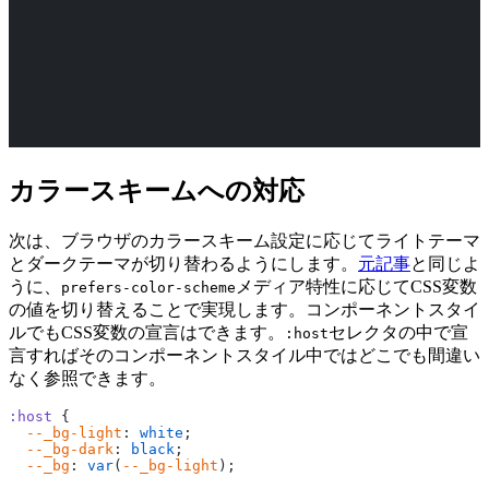
カラースキームへの対応
次は、ブラウザのカラースキーム設定に応じてライトテーマ
とダークテーマが切り替わるようにします。
元記事
と同じよ
うに、
メディア特性に応じてCSS変数
prefers-color-scheme
の値を切り替えることで実現します。コンポーネントスタイ
ルでもCSS変数の宣言はできます。
セレクタの中で宣
:host
言すればそのコンポーネントスタイル中ではどこでも間違い
なく参照できます。
:host
 {
  --_bg-light
: 
white
;
  --_bg-dark
: 
black
;
  --_bg
: 
var
(
--_bg-light
);