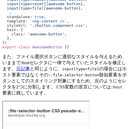
  input[type=reset][awesome-button],
  input[type=file][awesome-button],
  `
,
  standalone: 
true
,
  template: 
`<ng-content />`
,
  styleUrl: 
'./button.component.css'
,
  host: {
    class: 
'awesome-button'
,
  },
})
export
 class
 AwesomeButton
 {}
また、ファイル選択ボタンに適切なスタイルを与えるため、
いままで:hostセレクタに一律で与えていたスタイルを修正し
ます。
元記事
と同じように、
の場合にはホ
input[type=file]
スト要素ではなくその
疑似要素をボ
::file-selector-button
タンとしてのスタイリング対象にするため、次のようにセレ
クタを2つに分割します。 CSS変数の宣言については
:host
要素に残しています。