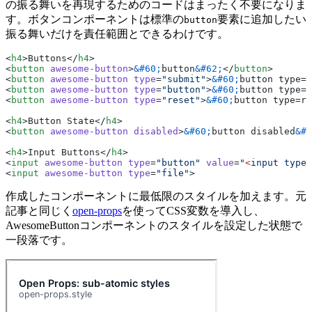
の振る舞いを再現するためのコードはまったく不要になりま
す。ボタンコンポーネントは標準の
要素に追加したい
button
振る舞いだけを責任範囲とできるわけです。
<
h4
>Buttons</
h4
>
<
button
 awesome-button
>
&#60;
button
&#62;
</
button
>
<
button
 awesome-button
 type
=
"submit"
>
&#60;
button type=s
<
button
 awesome-button
 type
=
"button"
>
&#60;
button type=b
<
button
 awesome-button
 type
=
"reset"
>
&#60;
button type=re
<
h4
>Button State</
h4
>
<
button
 awesome-button
 disabled
>
&#60;
button disabled
&#6
<
h4
>Input Buttons</
h4
>
<
input
 awesome-button
 type
=
"button"
 value
=
"
<
input type=
<
input
 awesome-button
 type
=
"file"
>
作成したコンポーネントに最低限のスタイルを加えます。元
記事と同じく
open-props
を使ってCSS変数を導入し、
AwesomeButtonコンポーネントのスタイルを設定した状態で
一段落です。