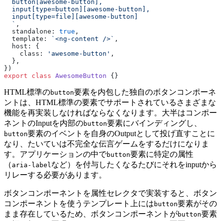
  button[awesome-button],
  input[type=button][awesome-button],
  input[type=file][awesome-button]
  `
,
  standalone: 
true
,
  template: 
`<ng-content />`
,
  host: {
    class: 
'awesome-button'
,
  },
})
export
 class
 AwesomeButton
 {}
HTML標準の
要素を内包した独自のボタンコンポーネ
button
ントは、HTML標準の要素でサポートされているさまざまな
機能を再実装しなければならなくなります。大半はコンポー
ネントのInputを内部の
要素にバインディングし、
button
要素のイベントを自身のOutputとして投げ直すことに
button
なり、たいていは不完全な伝言ゲームをするだけになりま
す。アプリケーションの中で
要素に特定の属性
button
（
など）を付与したくなるたびにそれをinputから
aria-label
リレーする必要があります。
ボタンコンポーネントを属性セレクタで実装すると、ボタン
コンポーネントを使うテンプレート上には
要素がその
button
まま存在しているため、ボタンコンポーネントが
要素
button