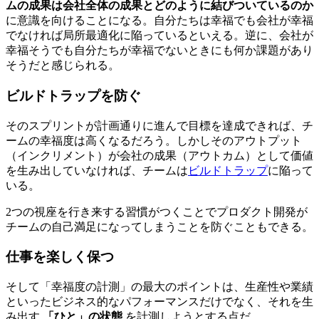
ムの成果は会社全体の成果とどのように結びついているのか
に意識を向けることになる。自分たちは幸福でも会社が幸福
でなければ局所最適化に陥っているといえる。逆に、会社が
幸福そうでも自分たちが幸福でないときにも何か課題があり
そうだと感じられる。
ビルドトラップを防ぐ
そのスプリントが計画通りに進んで目標を達成できれば、チ
ームの幸福度は高くなるだろう。しかしそのアウトプット
（インクリメント）が会社の成果（アウトカム）として価値
を生み出していなければ、チームは
ビルドトラップ
に陥って
いる。
2つの視座を行き来する習慣がつくことでプロダクト開発が
チームの自己満足になってしまうことを防ぐこともできる。
仕事を楽しく保つ
そして「幸福度の計測」の最大のポイントは、生産性や業績
といったビジネス的なパフォーマンスだけでなく、それを生
み出す
「ひと」の状態
を計測しようとする点だ。