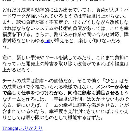
どれだけ成果を効率的に生み出せていても、負荷が大きくハ
ードワークが強いられているようでは幸福度は上がらない。
また、認知負荷が高く不安定で、びくびくしながら改修しな
ければならないシステムや技術的負債があっては、これも幸
福度を下げる。さらに、割り込み作業や問い合わせ対応、障
害対応などいわゆる
toil
が増えると、楽しく働けないだろ
う。
逆に、新しい手法やツールを試してみたり、これまで負担に
なっていた開発上の障害を取り除く改善ができれば幸福度は
上がるだろう。
チームの成果は顧客への価値だが、そこで働く「ひと」はそ
の成果だけで幸福でいられる機械ではない。
メンバーが幸せ
で楽しく仕事をつづけながら、同時に顧客も満足させる
よう
なチームを作るには、「幸福度の計測」は欠かせないもので
ある。逆にいえば、チームの幸福に顧客を満足させることが
含まれているのなら、幸福度さえ計測できていればふりかえ
りとしては最小限のものとして機能するはずだ。
Thought
ふりかえり