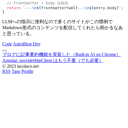
  // Frontmatter + body を結合
  return
 `---
\n
${
frontmatterYaml
}---
\n
${
entry
.
body
}`
;
}
LLMへの指示に便利なので多くのサイトがこの慣例で
Markdown形式のコンテンツを配信してくれたら助かるなあ
と思っている。
Code
Astro
Blog Dev
ブログに記事要約機能を実装した（Built-in AI on Chrome）
Angular: provideHttpClient はもう不要（でも必要）
© 2023 lacolaco.net
RSS
Tags
Profile