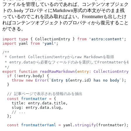
ファイルを管理しているのであれば、コンテンツオブジェク
トの
プロパティにMarkdown形式の本文がそのまま残
.body
っているのでこれを読み取ればよい。Frontmatterも出したけ
ればコンテンツオブジェクトのプロパティから復元すること
ができる。
import
 type
 { CollectionEntry } 
from
 'astro:content'
;
import
 yaml 
from
 'yaml'
;
/**
 * Content Collectionのentryからraw Markdownを取得
 * entry.dataから必要なフィールドのみを選択してFrontmatterを構
 */
export
 function
 readRawMarkdown
(
entry
:
 CollectionEntry
<
  if
 (
!
entry.body) {
    throw
 new
 Error
(
`Entry ${
entry
.
id
} has no body`
);
  }
  // 記事ページで表示される情報のみを抽出
  const
 frontmatter
 =
 {
    title: entry.data.title,
    slug: entry.data.slug,
    // ...
  };
  const
 frontmatterYaml
 =
 yaml.
stringify
(frontmatter);