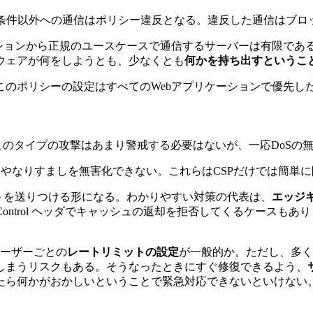
L条件以外への通信はポリシー違反となる。違反した通信はブロ
ションから正規のユースケースで通信するサーバーは有限であ
ウェアが何をしようとも、少なくとも
何かを持ち出すというこ
のポリシーの設定はすべてのWebアプリケーションで優先し
このタイプの攻撃はあまり警戒する必要はないが、一応DoSの
Sやなりすましを無害化できない。これらはCSPだけでは簡単
トを送りつける形になる。わかりやすい対策の代表は、
エッジ
-Control ヘッダでキャッシュの返却を拒否してくるケース
ユーザーごとの
レートリミットの設定
が一般的か。ただし、多く
しまうリスクもある。そうなったときにすぐ修復できるよう、
たら何かがおかしいということで緊急対応できないといけない