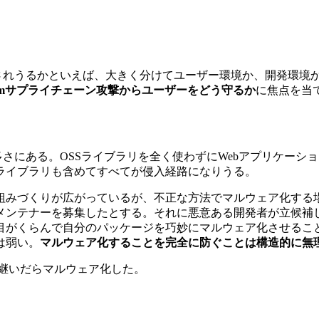
されうるかといえば、大きく分けてユーザー環境か、開発環境
pmサプライチェーン攻撃からユーザーをどう守るか
に焦点を当
多さにある。OSSライブラリを全く使わずにWebアプリケー
ライブラリも含めてすべてが侵入経路になりうる。
組みづくりが広がっているが、不正な方法でマルウェア化する
メンテナーを募集したとする。それに悪意ある開発者が立候補
目がくらんで自分のパッケージを巧妙にマルウェア化させるこ
は弱い。
マルウェア化することを完全に防ぐことは構造的に無
き継いだらマルウェア化した。