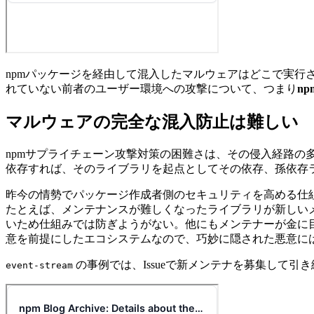
npmパッケージを経由して混入したマルウェアはどこで実行
れていない前者のユーザー環境への攻撃について、つまり
n
マルウェアの完全な混入防止は難しい
npmサプライチェーン攻撃対策の困難さは、その侵入経路の
依存すれば、そのライブラリを起点としてその依存、孫依存
昨今の情勢でパッケージ作成者側のセキュリティを高める仕
たとえば、メンテナンスが難しくなったライブラリが新しい
いため仕組みでは防ぎようがない。他にもメンテナーが金に
意を前提にしたエコシステムなので、巧妙に隠された悪意に
の事例では、Issueで新メンテナを募集して引
event-stream