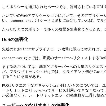
このポリシーを適用されたページでは、許可されているUR
たいていのWebアプリケーションにおいて、そのアプリケー
い。
ポリシーさえ適切に設定していれば、マル
connect-src
たったひとつのポリシーで多くの攻撃を無害化できるため、こ
DoSの無害化
先述のとおりnpmサプライチェーン攻撃に限って考えれば、
だけでは、正規のサーバーへリクエストするDo
connect-src
まずDoSについては、基本的にサーバーへの大量のリクエス
だ。ブラウザキャッシュだけでは、クライアント側が Cache
することに意味がある。
POSTリクエストなどキャッシュが難しいものについては、
ートリミットに引っかかってサービス利用ができなくなって
が必須だろう。レートリミットエラーの発生数が上昇し始め
ユーザーへのなりすましの無害化