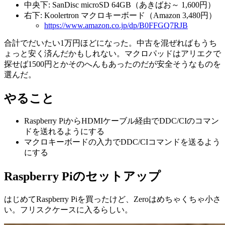
中央下: SanDisc microSD 64GB（あきばお～ 1,600円）
右下: Koolertron マクロキーボード（Amazon 3,480円）
https://www.amazon.co.jp/dp/B0FFGQ7RJB
合計でだいたい1万円ほどになった。中古を混ぜればもうち
ょっと安く済んだかもしれない。マクロパッドはアリエクで
探せば1500円とかそのへんもあったのだが安全そうなものを
選んだ。
やること
Raspberry PiからHDMIケーブル経由でDDC/CIのコマン
ドを送れるようにする
マクロキーボードの入力でDDC/CIコマンドを送るよう
にする
Raspberry Piのセットアップ
はじめてRaspberry Piを買ったけど、Zeroはめちゃくちゃ小さ
い。フリスクケースに入るらしい。