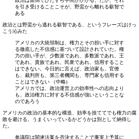
政治は面倒でひたすら手間がかかる。だが、それ
を引き受けることこそが、野蛮から離れる叡智で
ある
政治とは野蛮から逃れる叡智である、というフレーズはけっ
こう沁みた
アメリカの大統領制は、権力とその担い手に対す
る徹底した不信感に基づいて設計されていた。権
力の担い手が、少数派であれ、多数派であれ、王
であれ、貴族であれ、民衆であれ、信用すること
はできない。今日的に言えば、政治家も、官僚
も、裁判所も、第三者機関も、専門家も信用する
ことはできない （中略)
アメリカでは、政治運営上の効率性への志向より
も、政治権力に対する不信感が強いということな
のであろう
アメリカの政治の基本的な構造、効率を捨ててでも権力の腐
敗を避ける。うまくいっているかどうかは別として納得し
た。
参議院は関連法案を否決することで事実上予算に