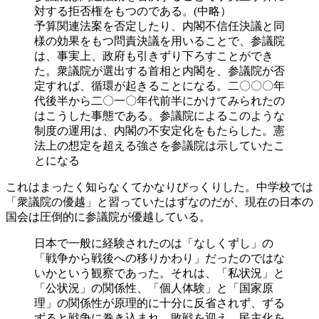
対する拒否権をもつのである。(中略）
予算関連法案を否定したり、内閣不信任決議と同
様の効果をもつ問責決議を用いることで、参議院
は、事実上、政府も引きずり下ろすことができ
た。衆議院が選出する首相と内閣を、参議院が否
定すれば、循環が起きることになる。二〇〇〇年
代後半から二〇一〇年代前半にかけてみられたの
はこうした事態である。参議院によるこのような
制度の運用は、内閣の不安定化をもたらした。憲
法上の想定を超える強さを参議院は示していたこ
とになる
これはまったく知らなくてかなりびっくりした。中学校では
「衆議院の優越」と習っていたはずなのだが、現在の日本の
国会は圧倒的に参議院が優越している。
日本で一般に経験されたのは「なしくずし」の
「戦争から戦後への移りかわり」だったのではな
いかという観察であった。それは、「私状況」と
「公状況」の関係性、「個人体験」と「国家原
理」の関係性が原理的に十分に反省されず、ずる
ずると戦争に巻き込まれ、敗戦を迎え、民主化を