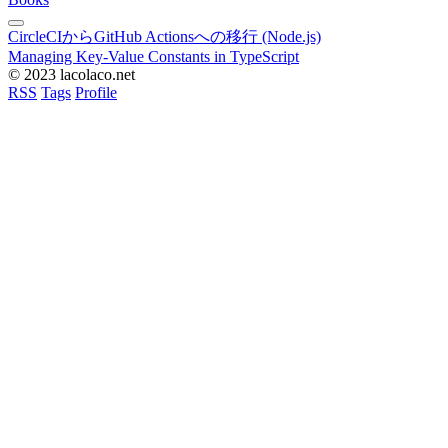
CircleCIからGitHub Actionsへの移行 (Node.js)
Managing Key-Value Constants in TypeScript
© 2023 lacolaco.net
RSS
Tags
Profile