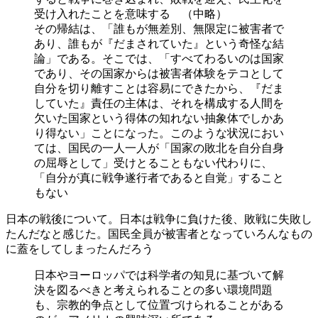
受け入れたことを意味する （中略）
その帰結は、「誰もが無差別、無限定に被害者で
あり、誰もが『だまされていた』という奇怪な結
論」である。そこでは、「すべてわるいのは国家
であり、その国家からは被害者体験をテコとして
自分を切り離すことは容易にできたから、『だま
していた』責任の主体は、それを構成する人間を
欠いた国家という得体の知れない抽象体でしかあ
り得ない」ことになった。このような状況におい
ては、国民の一人一人が「国家の敗北を自分自身
の屈辱として」受けとることもない代わりに、
「自分が真に戦争遂行者であると自覚」すること
もない
日本の戦後について。日本は戦争に負けた後、敗戦に失敗し
たんだなと感じた。国民全員が被害者となっていろんなもの
に蓋をしてしまったんだろう
日本やヨーロッパでは科学者の知見に基づいて解
決を図るべきと考えられることの多い環境問題
も、宗教的争点として位置づけられることがある