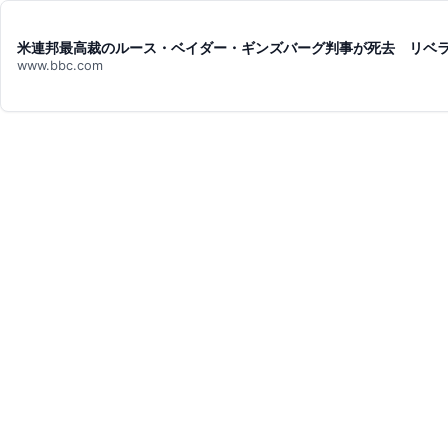
米連邦最高裁のルース・ベイダー・ギンズバーグ判事が死去 リベラル派
www.bbc.com