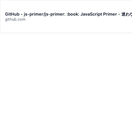
GitHub - js-primer/js-primer: :book: JavaScript Prime
github.com