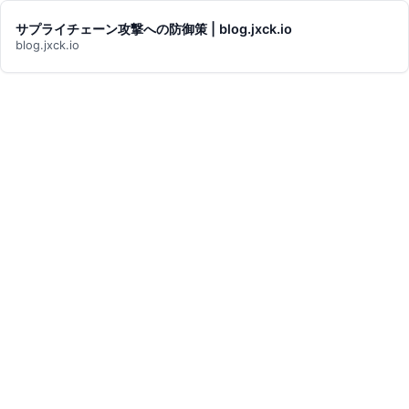
サプライチェーン攻撃への防御策 | blog.jxck.io
blog.jxck.io