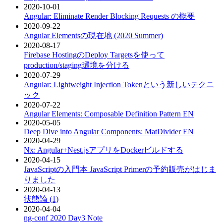
2020-10-01
Angular: Eliminate Render Blocking Requests の概要
2020-09-22
Angular Elementsの現在地 (2020 Summer)
2020-08-17
Firebase HostingのDeploy Targetsを使って
production/staging環境を分ける
2020-07-29
Angular: Lightweight Injection Tokenという新しいテクニ
ック
2020-07-22
Angular Elements: Composable Definition Pattern
EN
2020-05-05
Deep Dive into Angular Components: MatDivider
EN
2020-04-29
Nx: Angular+Nest.jsアプリをDockerビルドする
2020-04-15
JavaScriptの入門本 JavaScript Primerの予約販売がはじま
りました
2020-04-13
状態論 (1)
2020-04-04
ng-conf 2020 Day3 Note