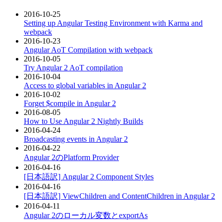
2016-10-25
Setting up Angular Testing Environment with Karma and
webpack
2016-10-23
Angular AoT Compilation with webpack
2016-10-05
Try Angular 2 AoT compilation
2016-10-04
Access to global variables in Angular 2
2016-10-02
Forget $compile in Angular 2
2016-08-05
How to Use Angular 2 Nightly Builds
2016-04-24
Broadcasting events in Angular 2
2016-04-22
Angular 2のPlatform Provider
2016-04-16
[日本語訳] Angular 2 Component Styles
2016-04-16
[日本語訳] ViewChildren and ContentChildren in Angular 2
2016-04-11
Angular 2のローカル変数とexportAs