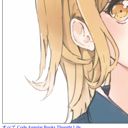
すべて
Code
Angular
Books
Thought
Life