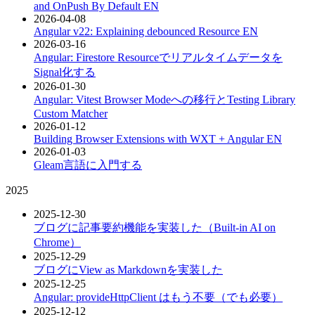
and OnPush By Default
EN
2026-04-08
Angular v22: Explaining debounced Resource
EN
2026-03-16
Angular: Firestore Resourceでリアルタイムデータを
Signal化する
2026-01-30
Angular: Vitest Browser Modeへの移行とTesting Library
Custom Matcher
2026-01-12
Building Browser Extensions with WXT + Angular
EN
2026-01-03
Gleam言語に入門する
2025
2025-12-30
ブログに記事要約機能を実装した（Built-in AI on
Chrome）
2025-12-29
ブログにView as Markdownを実装した
2025-12-25
Angular: provideHttpClient はもう不要（でも必要）
2025-12-12