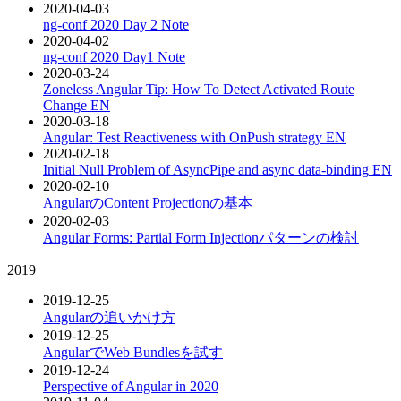
2020-04-03
ng-conf 2020 Day 2 Note
2020-04-02
ng-conf 2020 Day1 Note
2020-03-24
Zoneless Angular Tip: How To Detect Activated Route
Change
EN
2020-03-18
Angular: Test Reactiveness with OnPush strategy
EN
2020-02-18
Initial Null Problem of AsyncPipe and async data-binding
EN
2020-02-10
AngularのContent Projectionの基本
2020-02-03
Angular Forms: Partial Form Injectionパターンの検討
2019
2019-12-25
Angularの追いかけ方
2019-12-25
AngularでWeb Bundlesを試す
2019-12-24
Perspective of Angular in 2020