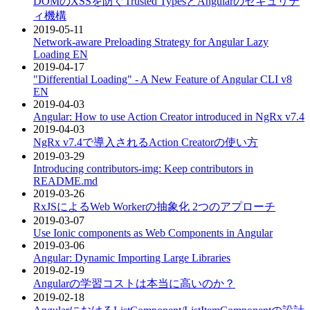
DOMのXSSを防ぐTrusted TypesとAngularのセキュリテ
ィ機構
2019-05-11
Network-aware Preloading Strategy for Angular Lazy
Loading
EN
2019-04-17
"Differential Loading" - A New Feature of Angular CLI v8
EN
2019-04-03
Angular: How to use Action Creator introduced in NgRx v7.4
2019-04-03
NgRx v7.4で導入されるAction Creatorの使い方
2019-03-29
Introducing contributors-img: Keep contributors in
README.md
2019-03-26
RxJSによるWeb Workerの抽象化 2つのアプローチ
2019-03-07
Use Ionic components as Web Components in Angular
2019-03-06
Angular: Dynamic Importing Large Libraries
2019-02-19
Angularの学習コストは本当に高いのか？
2019-02-18