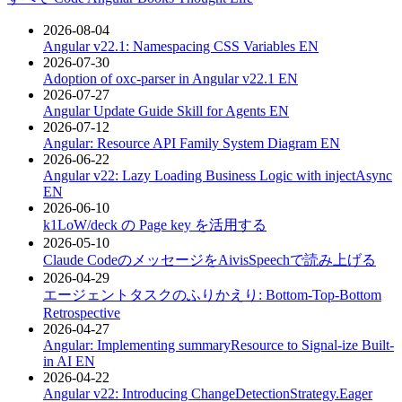
2026-08-04
Angular v22.1: Namespacing CSS Variables
EN
2026-07-30
Adoption of oxc-parser in Angular v22.1
EN
2026-07-27
Angular Update Guide Skill for Agents
EN
2026-07-12
Angular: Resource API Family System Diagram
EN
2026-06-22
Angular v22: Lazy Loading Business Logic with injectAsync
EN
2026-06-10
k1LoW/deck の Page key を活用する
2026-05-10
Claude CodeのメッセージをAivisSpeechで読み上げる
2026-04-29
エージェントタスクのふりかえり: Bottom-Top-Bottom
Retrospective
2026-04-27
Angular: Implementing summaryResource to Signal-ize Built-
in AI
EN
2026-04-22
Angular v22: Introducing ChangeDetectionStrategy.Eager