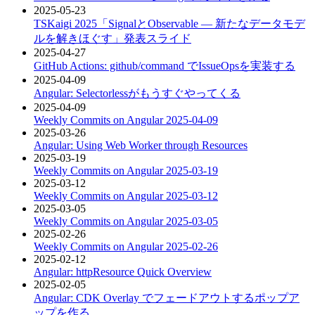
2025-05-23
TSKaigi 2025「SignalとObservable ― 新たなデータモデ
ルを解きほぐす」発表スライド
2025-04-27
GitHub Actions: github/command でIssueOpsを実装する
2025-04-09
Angular: Selectorlessがもうすぐやってくる
2025-04-09
Weekly Commits on Angular 2025-04-09
2025-03-26
Angular: Using Web Worker through Resources
2025-03-19
Weekly Commits on Angular 2025-03-19
2025-03-12
Weekly Commits on Angular 2025-03-12
2025-03-05
Weekly Commits on Angular 2025-03-05
2025-02-26
Weekly Commits on Angular 2025-02-26
2025-02-12
Angular: httpResource Quick Overview
2025-02-05
Angular: CDK Overlay でフェードアウトするポップア
ップを作る